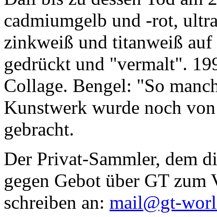
cadmiumgelb und -rot, ultr
zinkweiß und titanweiß auf d
gedrückt und "vermalt". 199
Collage. Bengel: "So manc
Kunstwerk wurde noch von Da
gebracht.
Der Privat-Sammler, dem die
gegen Gebot über GT zum Ve
schreiben an:
mail@gt-wor