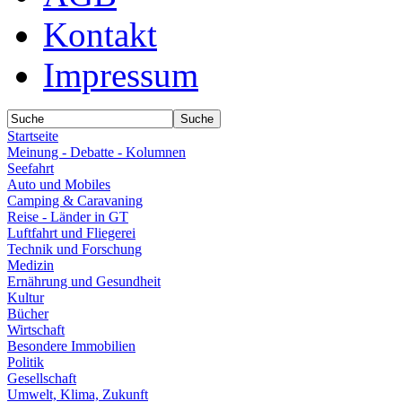
Kontakt
Impressum
Startseite
Meinung - Debatte - Kolumnen
Seefahrt
Auto und Mobiles
Camping & Caravaning
Reise - Länder in GT
Luftfahrt und Fliegerei
Technik und Forschung
Medizin
Ernährung und Gesundheit
Kultur
Bücher
Wirtschaft
Besondere Immobilien
Politik
Gesellschaft
Umwelt, Klima, Zukunft