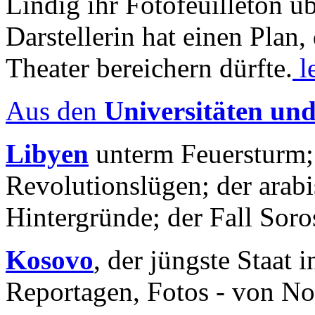
Lindig ihr Fotofeuilleton üb
Darstellerin hat einen Plan,
Theater bereichern dürfte.
l
Aus den
Universitäten un
Libyen
unterm Feuersturm;
Revolutionslügen; der arab
Hintergründe; der Fall Sor
Kosovo
, der jüngste Staat
Reportagen, Fotos - von No