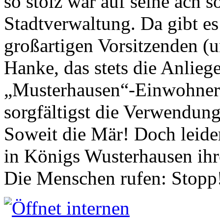
so stolz war auf seine ach s
Stadtverwaltung. Da gibt es
großartigen Vorsitzenden (
Hanke, das stets die Anlieg
„Musterhausen“-Einwohners
sorgfältigst die Verwendung
Soweit die Mär! Doch leider
in Königs Wusterhausen ih
Die Menschen rufen: Stopp