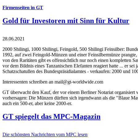
Firmenseiten in GT
Gold für Investoren mit Sinn für Kultur
28.06.2021
2000 Shilingi, 1000 Shilingi, Feingold, 500 Shilingi Feinsilber: Bun
1992, auf zwei Feingold-Münzen und einer Feinsilbermünze prangte, d
von den Raritäten gibt es offensichtlich nur noch einen kompletten
vor dem Bildnis eines Tanzanischen Elefanten reagiert hatte ... er se
Schatzschatullen des Bundespräsidialamtes - verkaufen: 2000 und 1000
Interessenten schreiben an mail@gt-worldwide.com
GT überwacht den Kauf, der vor einem Berliner Notariat organisiert
vorhersagen: Die Münzen dürften sich irgendwann als die "Blaue Maur
auch ein 500-er, aber keine 2000-er.
GT spiegelt das MPC-Magazin
Die schönsten Nachrichten vom MPC lesen