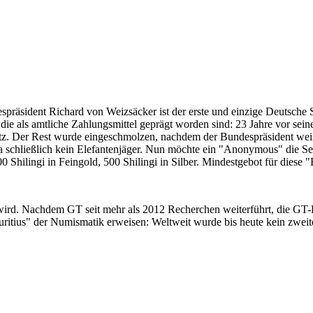
despräsident Richard von Weizsäcker ist der erste und einzige Deutsche 
ie als amtliche Zahlungsmittel geprägt worden sind: 23 Jahre vor sei
 Satz. Der Rest wurde eingeschmolzen, nachdem der Bundespräsident we
i ja schließlich kein Elefantenjäger. Nun möchte ein "Anonymous" die S
 Shilingi in Feingold, 500 Shilingi in Silber. Mindestgebot für diese
 wird. Nachdem GT seit mehr als 2012 Recherchen weiterführt, die GT
itius" der Numismatik erweisen: Weltweit wurde bis heute kein zweite