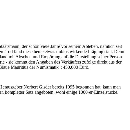
Staatsmann, der schon viele Jahre vor seinem Ableben, nämlich seit
nem Tod fand diese heute etwas dubios wirkende Prägung statt. Denn
iland mit Abscheu und Empörung auf die Darstellung seiner Person
erie - sie kommt den Angaben des Verkäufers zufolge direkt aus der
 "Blaue Mauritius der Numismatik": 450.000 Euro.
-Herausgeber Norbert Gisder bereits 1995 begonnen hat, kann man
r, kompletter Satz angeboten; wohl einige 1000-er-Einzelstücke,