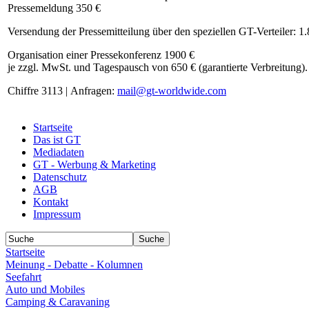
Pressemeldung 350 €
Versendung der Pressemitteilung über den speziellen GT-Verteiler: 1
Organisation einer Pressekonferenz 1900 €
je zzgl. MwSt. und Tagespausch von 650 € (garantierte Verbreitung).
Chiffre 3113 | Anfragen:
mail@gt-worldwide.com
Startseite
Das ist GT
Mediadaten
GT - Werbung & Marketing
Datenschutz
AGB
Kontakt
Impressum
Startseite
Meinung - Debatte - Kolumnen
Seefahrt
Auto und Mobiles
Camping & Caravaning