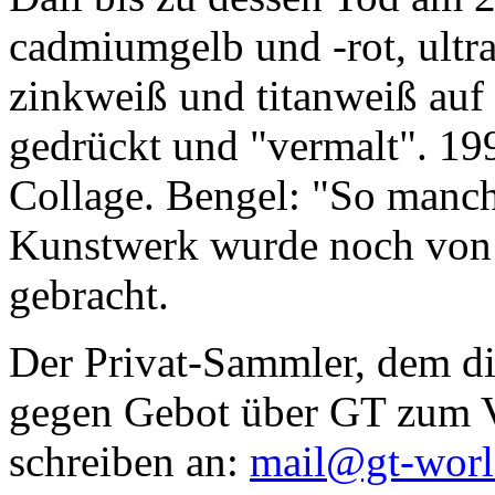
cadmiumgelb und -rot, ultr
zinkweiß und titanweiß auf d
gedrückt und "vermalt". 199
Collage. Bengel: "So manc
Kunstwerk wurde noch von Da
gebracht.
Der Privat-Sammler, dem die
gegen Gebot über GT zum Ve
schreiben an:
mail@gt-wor