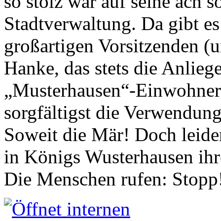
so stolz war auf seine ach s
Stadtverwaltung. Da gibt es
großartigen Vorsitzenden (
Hanke, das stets die Anlieg
„Musterhausen“-Einwohners
sorgfältigst die Verwendung
Soweit die Mär! Doch leider
in Königs Wusterhausen ih
Die Menschen rufen: Stopp