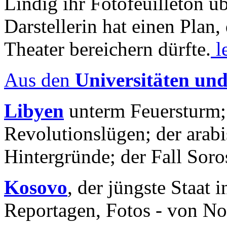
Lindig ihr Fotofeuilleton üb
Darstellerin hat einen Plan,
Theater bereichern dürfte.
l
Aus den
Universitäten un
Libyen
unterm Feuersturm;
Revolutionslügen; der arab
Hintergründe; der Fall Sor
Kosovo
, der jüngste Staat
Reportagen, Fotos - von No