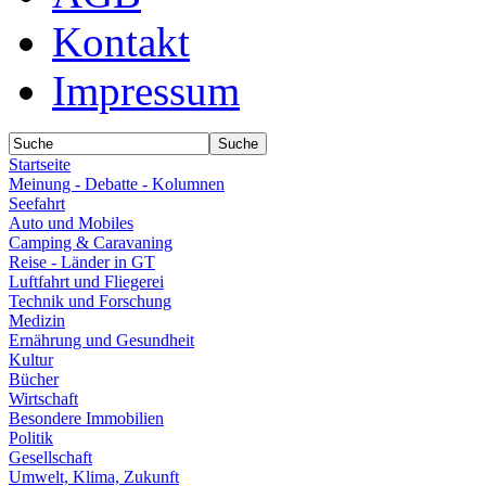
Kontakt
Impressum
Startseite
Meinung - Debatte - Kolumnen
Seefahrt
Auto und Mobiles
Camping & Caravaning
Reise - Länder in GT
Luftfahrt und Fliegerei
Technik und Forschung
Medizin
Ernährung und Gesundheit
Kultur
Bücher
Wirtschaft
Besondere Immobilien
Politik
Gesellschaft
Umwelt, Klima, Zukunft