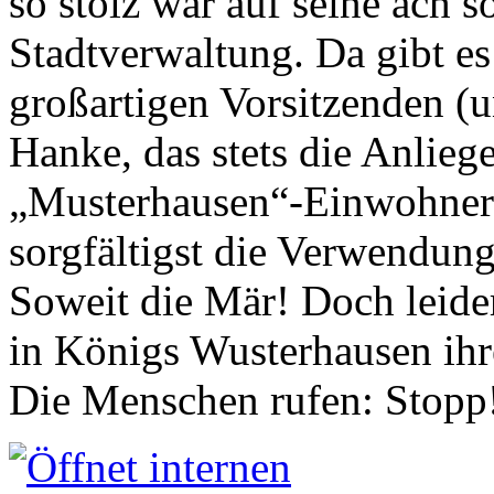
so stolz war auf seine ach s
Stadtverwaltung. Da gibt es
großartigen Vorsitzenden (
Hanke, das stets die Anlieg
„Musterhausen“-Einwohners
sorgfältigst die Verwendung
Soweit die Mär! Doch leider
in Königs Wusterhausen ih
Die Menschen rufen: Stopp