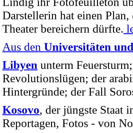
Lindig ihr Fotofeuilleton üb
Darstellerin hat einen Plan,
Theater bereichern dürfte.
l
Aus den
Universitäten un
Libyen
unterm Feuersturm;
Revolutionslügen; der arab
Hintergründe; der Fall Sor
Kosovo
, der jüngste Staat
Reportagen, Fotos - von No