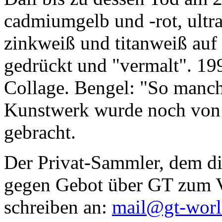
cadmiumgelb und -rot, ultr
zinkweiß und titanweiß auf d
gedrückt und "vermalt". 199
Collage. Bengel: "So manc
Kunstwerk wurde noch von Da
gebracht.
Der Privat-Sammler, dem die
gegen Gebot über GT zum Ve
schreiben an:
mail@gt-wor