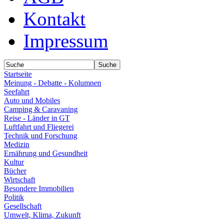
Kontakt
Impressum
Startseite
Meinung - Debatte - Kolumnen
Seefahrt
Auto und Mobiles
Camping & Caravaning
Reise - Länder in GT
Luftfahrt und Fliegerei
Technik und Forschung
Medizin
Ernährung und Gesundheit
Kultur
Bücher
Wirtschaft
Besondere Immobilien
Politik
Gesellschaft
Umwelt, Klima, Zukunft