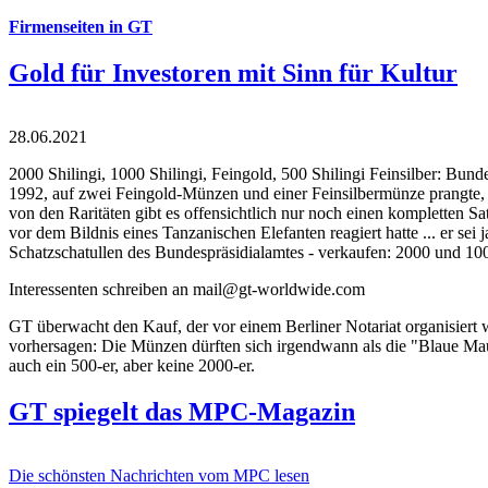
Firmenseiten in GT
Gold für Investoren mit Sinn für Kultur
28.06.2021
2000 Shilingi, 1000 Shilingi, Feingold, 500 Shilingi Feinsilber: Bun
1992, auf zwei Feingold-Münzen und einer Feinsilbermünze prangte, d
von den Raritäten gibt es offensichtlich nur noch einen kompletten
vor dem Bildnis eines Tanzanischen Elefanten reagiert hatte ... er se
Schatzschatullen des Bundespräsidialamtes - verkaufen: 2000 und 1000
Interessenten schreiben an mail@gt-worldwide.com
GT überwacht den Kauf, der vor einem Berliner Notariat organisiert
vorhersagen: Die Münzen dürften sich irgendwann als die "Blaue Maur
auch ein 500-er, aber keine 2000-er.
GT spiegelt das MPC-Magazin
Die schönsten Nachrichten vom MPC lesen