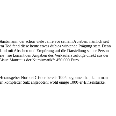
Staatsmann, der schon viele Jahre vor seinem Ableben, nämlich seit
nem Tod fand diese heute etwas dubios wirkende Prägung statt. Denn
iland mit Abscheu und Empörung auf die Darstellung seiner Person
erie - sie kommt den Angaben des Verkäufers zufolge direkt aus der
 "Blaue Mauritius der Numismatik": 450.000 Euro.
-Herausgeber Norbert Gisder bereits 1995 begonnen hat, kann man
r, kompletter Satz angeboten; wohl einige 1000-er-Einzelstücke,