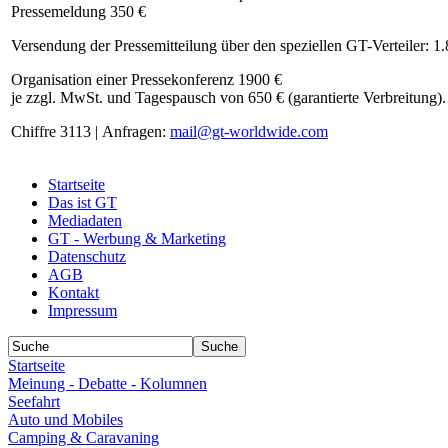
Pressemeldung 350 €
Versendung der Pressemitteilung über den speziellen GT-Verteiler: 1
Organisation einer Pressekonferenz 1900 €
je zzgl. MwSt. und Tagespausch von 650 € (garantierte Verbreitung).
Chiffre 3113 | Anfragen:
mail@gt-worldwide.com
Startseite
Das ist GT
Mediadaten
GT - Werbung & Marketing
Datenschutz
AGB
Kontakt
Impressum
Startseite
Meinung - Debatte - Kolumnen
Seefahrt
Auto und Mobiles
Camping & Caravaning