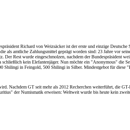
despräsident Richard von Weizsäcker ist der erste und einzige Deutsche 
ie als amtliche Zahlungsmittel geprägt worden sind: 23 Jahre vor sei
 Satz. Der Rest wurde eingeschmolzen, nachdem der Bundespräsident we
i ja schließlich kein Elefantenjäger. Nun möchte ein "Anonymous" die S
 Shilingi in Feingold, 500 Shilingi in Silber. Mindestgebot für diese
 wird. Nachdem GT seit mehr als 2012 Recherchen weiterführt, die GT
itius" der Numismatik erweisen: Weltweit wurde bis heute kein zweite