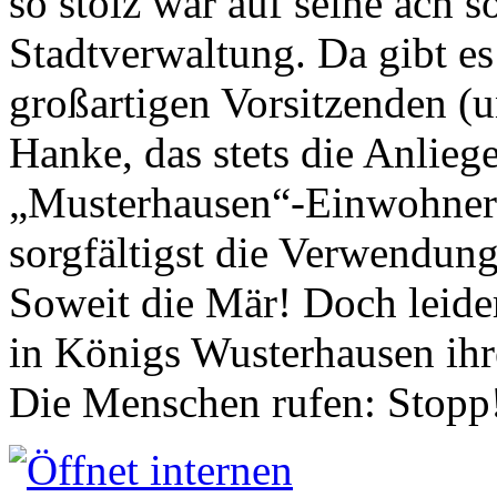
so stolz war auf seine ach s
Stadtverwaltung. Da gibt es
großartigen Vorsitzenden (
Hanke, das stets die Anlieg
„Musterhausen“-Einwohners
sorgfältigst die Verwendung
Soweit die Mär! Doch leider
in Königs Wusterhausen ih
Die Menschen rufen: Stopp