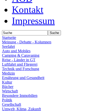
Kontakt
Impressum
Startseite
Meinung - Debatte - Kolumnen
Seefahrt
Auto und Mobiles
Camping & Caravaning
Reise - Länder in GT
Luftfahrt und Fliegerei
Technik und Forschung
Medizin
Ernährung und Gesundheit
Kultur
Bücher
Wirtschaft
Besondere Immobilien
Politik
Gesellschaft
Umwelt, Klima, Zukunft