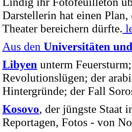
Lindig ihr Fotofeuilleton üb
Darstellerin hat einen Plan,
Theater bereichern dürfte.
l
Aus den
Universitäten un
Libyen
unterm Feuersturm;
Revolutionslügen; der arab
Hintergründe; der Fall Sor
Kosovo
, der jüngste Staat
Reportagen, Fotos - von No