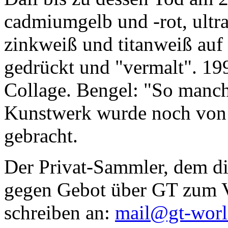
cadmiumgelb und -rot, ultr
zinkweiß und titanweiß auf d
gedrückt und "vermalt". 199
Collage. Bengel: "So manc
Kunstwerk wurde noch von Da
gebracht.
Der Privat-Sammler, dem die
gegen Gebot über GT zum Ve
schreiben an:
mail@gt-wor