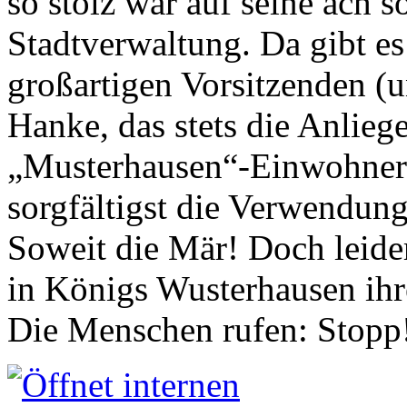
so stolz war auf seine ach s
Stadtverwaltung. Da gibt es
großartigen Vorsitzenden (
Hanke, das stets die Anlieg
„Musterhausen“-Einwohners
sorgfältigst die Verwendung
Soweit die Mär! Doch leider
in Königs Wusterhausen ih
Die Menschen rufen: Stopp