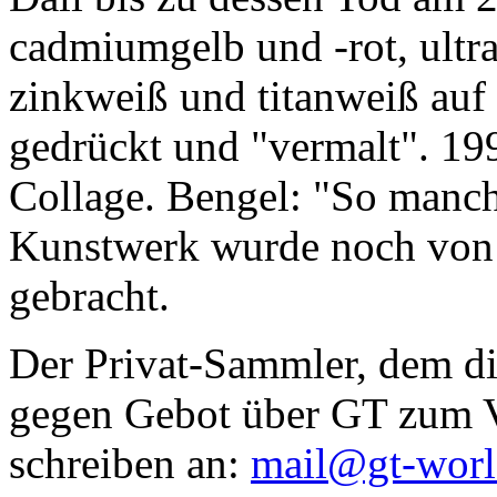
cadmiumgelb und -rot, ultr
zinkweiß und titanweiß auf d
gedrückt und "vermalt". 199
Collage. Bengel: "So manc
Kunstwerk wurde noch von Da
gebracht.
Der Privat-Sammler, dem die
gegen Gebot über GT zum Ve
schreiben an:
mail@gt-wor