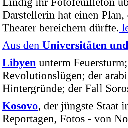
Lindig ihr Fotofeuilleton üb
Darstellerin hat einen Plan,
Theater bereichern dürfte.
l
Aus den
Universitäten un
Libyen
unterm Feuersturm;
Revolutionslügen; der arab
Hintergründe; der Fall Sor
Kosovo
, der jüngste Staat
Reportagen, Fotos - von No