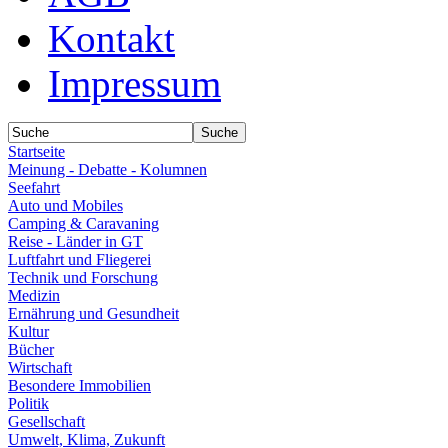
Kontakt
Impressum
Startseite
Meinung - Debatte - Kolumnen
Seefahrt
Auto und Mobiles
Camping & Caravaning
Reise - Länder in GT
Luftfahrt und Fliegerei
Technik und Forschung
Medizin
Ernährung und Gesundheit
Kultur
Bücher
Wirtschaft
Besondere Immobilien
Politik
Gesellschaft
Umwelt, Klima, Zukunft