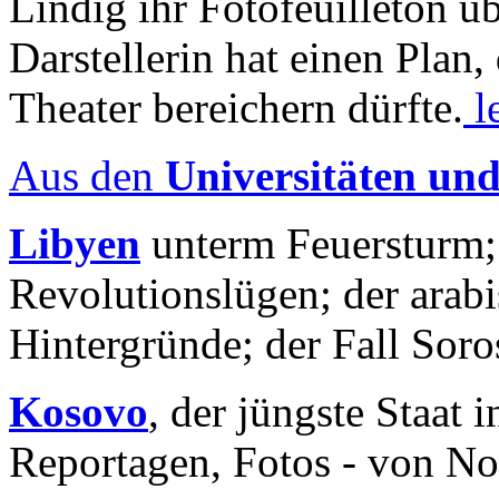
Lindig ihr Fotofeuilleton üb
Darstellerin hat einen Plan,
Theater bereichern dürfte.
l
Aus den
Universitäten un
Libyen
unterm Feuersturm;
Revolutionslügen; der arab
Hintergründe; der Fall Sor
Kosovo
, der jüngste Staat
Reportagen, Fotos - von No