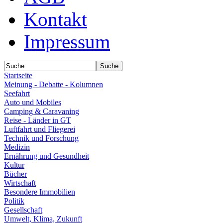
Kontakt
Impressum
Startseite
Meinung - Debatte - Kolumnen
Seefahrt
Auto und Mobiles
Camping & Caravaning
Reise - Länder in GT
Luftfahrt und Fliegerei
Technik und Forschung
Medizin
Ernährung und Gesundheit
Kultur
Bücher
Wirtschaft
Besondere Immobilien
Politik
Gesellschaft
Umwelt, Klima, Zukunft