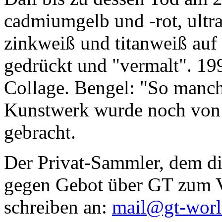
cadmiumgelb und -rot, ultr
zinkweiß und titanweiß auf d
gedrückt und "vermalt". 199
Collage. Bengel: "So manc
Kunstwerk wurde noch von Da
gebracht.
Der Privat-Sammler, dem die
gegen Gebot über GT zum Ve
schreiben an:
mail@gt-wor