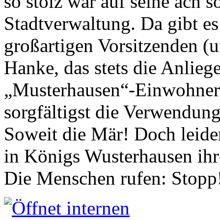
so stolz war auf seine ach s
Stadtverwaltung. Da gibt es
großartigen Vorsitzenden (
Hanke, das stets die Anlieg
„Musterhausen“-Einwohners
sorgfältigst die Verwendung
Soweit die Mär! Doch leider
in Königs Wusterhausen ih
Die Menschen rufen: Stopp