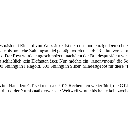
despräsident Richard von Weizsäcker ist der erste und einzige Deutsche 
ie als amtliche Zahlungsmittel geprägt worden sind: 23 Jahre vor sei
 Satz. Der Rest wurde eingeschmolzen, nachdem der Bundespräsident we
i ja schließlich kein Elefantenjäger. Nun möchte ein "Anonymous" die S
 Shilingi in Feingold, 500 Shilingi in Silber. Mindestgebot für diese
 wird. Nachdem GT seit mehr als 2012 Recherchen weiterführt, die GT
itius" der Numismatik erweisen: Weltweit wurde bis heute kein zweite