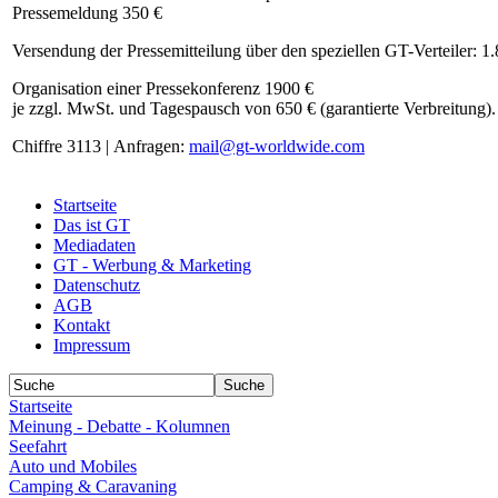
Pressemeldung 350 €
Versendung der Pressemitteilung über den speziellen GT-Verteiler: 1
Organisation einer Pressekonferenz 1900 €
je zzgl. MwSt. und Tagespausch von 650 € (garantierte Verbreitung).
Chiffre 3113 | Anfragen:
mail@gt-worldwide.com
Startseite
Das ist GT
Mediadaten
GT - Werbung & Marketing
Datenschutz
AGB
Kontakt
Impressum
Startseite
Meinung - Debatte - Kolumnen
Seefahrt
Auto und Mobiles
Camping & Caravaning