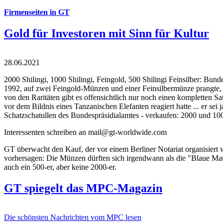
Firmenseiten in GT
Gold für Investoren mit Sinn für Kultur
28.06.2021
2000 Shilingi, 1000 Shilingi, Feingold, 500 Shilingi Feinsilber: Bun
1992, auf zwei Feingold-Münzen und einer Feinsilbermünze prangte, d
von den Raritäten gibt es offensichtlich nur noch einen kompletten
vor dem Bildnis eines Tanzanischen Elefanten reagiert hatte ... er se
Schatzschatullen des Bundespräsidialamtes - verkaufen: 2000 und 1000
Interessenten schreiben an mail@gt-worldwide.com
GT überwacht den Kauf, der vor einem Berliner Notariat organisiert
vorhersagen: Die Münzen dürften sich irgendwann als die "Blaue Maur
auch ein 500-er, aber keine 2000-er.
GT spiegelt das MPC-Magazin
Die schönsten Nachrichten vom MPC lesen