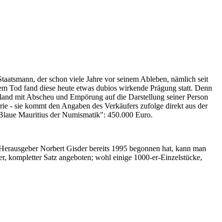
Staatsmann, der schon viele Jahre vor seinem Ableben, nämlich seit
nem Tod fand diese heute etwas dubios wirkende Prägung statt. Denn
iland mit Abscheu und Empörung auf die Darstellung seiner Person
erie - sie kommt den Angaben des Verkäufers zufolge direkt aus der
 "Blaue Mauritius der Numismatik": 450.000 Euro.
-Herausgeber Norbert Gisder bereits 1995 begonnen hat, kann man
r, kompletter Satz angeboten; wohl einige 1000-er-Einzelstücke,