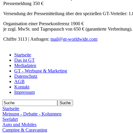
Pressemeldung 350 €
Versendung der Pressemitteilung über den speziellen GT-Verteiler: 1
Organisation einer Pressekonferenz 1900 €
je zzgl. MwSt. und Tagespausch von 650 € (garantierte Verbreitung).
Chiffre 3113 | Anfragen:
mail@gt-worldwide.com
Startseite
Das ist GT
Mediadaten
GT - Werbung & Marketing
Datenschutz
AGB
Kontakt
Impressum
Startseite
Meinung - Debatte - Kolumnen
Seefahrt
Auto und Mobiles
Camping & Caravaning