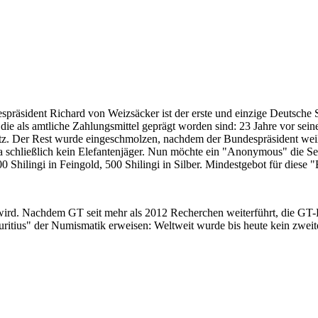
despräsident Richard von Weizsäcker ist der erste und einzige Deutsche 
ie als amtliche Zahlungsmittel geprägt worden sind: 23 Jahre vor sei
 Satz. Der Rest wurde eingeschmolzen, nachdem der Bundespräsident we
i ja schließlich kein Elefantenjäger. Nun möchte ein "Anonymous" die S
 Shilingi in Feingold, 500 Shilingi in Silber. Mindestgebot für diese
 wird. Nachdem GT seit mehr als 2012 Recherchen weiterführt, die GT
itius" der Numismatik erweisen: Weltweit wurde bis heute kein zweite