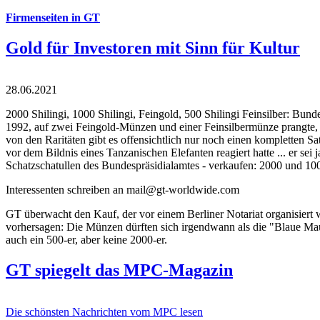
Firmenseiten in GT
Gold für Investoren mit Sinn für Kultur
28.06.2021
2000 Shilingi, 1000 Shilingi, Feingold, 500 Shilingi Feinsilber: Bun
1992, auf zwei Feingold-Münzen und einer Feinsilbermünze prangte, d
von den Raritäten gibt es offensichtlich nur noch einen kompletten
vor dem Bildnis eines Tanzanischen Elefanten reagiert hatte ... er se
Schatzschatullen des Bundespräsidialamtes - verkaufen: 2000 und 1000
Interessenten schreiben an mail@gt-worldwide.com
GT überwacht den Kauf, der vor einem Berliner Notariat organisiert
vorhersagen: Die Münzen dürften sich irgendwann als die "Blaue Maur
auch ein 500-er, aber keine 2000-er.
GT spiegelt das MPC-Magazin
Die schönsten Nachrichten vom MPC lesen