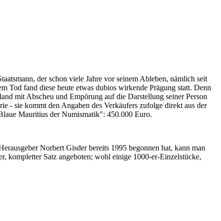
Staatsmann, der schon viele Jahre vor seinem Ableben, nämlich seit
nem Tod fand diese heute etwas dubios wirkende Prägung statt. Denn
iland mit Abscheu und Empörung auf die Darstellung seiner Person
erie - sie kommt den Angaben des Verkäufers zufolge direkt aus der
 "Blaue Mauritius der Numismatik": 450.000 Euro.
-Herausgeber Norbert Gisder bereits 1995 begonnen hat, kann man
r, kompletter Satz angeboten; wohl einige 1000-er-Einzelstücke,