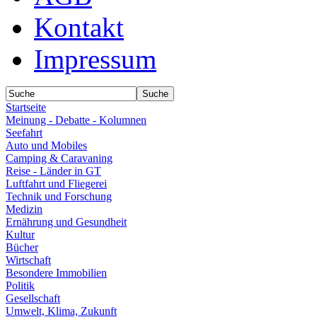
Kontakt
Impressum
Startseite
Meinung - Debatte - Kolumnen
Seefahrt
Auto und Mobiles
Camping & Caravaning
Reise - Länder in GT
Luftfahrt und Fliegerei
Technik und Forschung
Medizin
Ernährung und Gesundheit
Kultur
Bücher
Wirtschaft
Besondere Immobilien
Politik
Gesellschaft
Umwelt, Klima, Zukunft