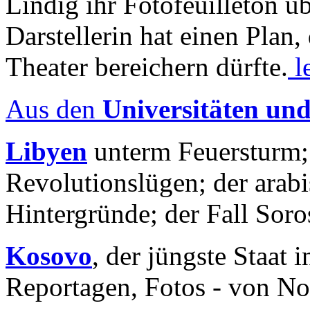
Lindig ihr Fotofeuilleton üb
Darstellerin hat einen Plan,
Theater bereichern dürfte.
l
Aus den
Universitäten un
Libyen
unterm Feuersturm;
Revolutionslügen; der arab
Hintergründe; der Fall Sor
Kosovo
, der jüngste Staat
Reportagen, Fotos - von No