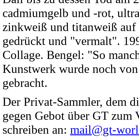
cadmiumgelb und -rot, ultr
zinkweiß und titanweiß auf d
gedrückt und "vermalt". 199
Collage. Bengel: "So manc
Kunstwerk wurde noch von Da
gebracht.
Der Privat-Sammler, dem die
gegen Gebot über GT zum Ve
schreiben an:
mail@gt-wor