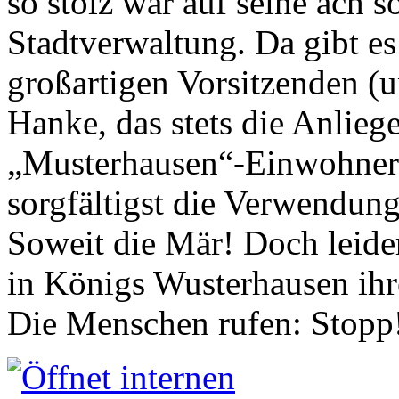
so stolz war auf seine ach s
Stadtverwaltung. Da gibt es
großartigen Vorsitzenden (
Hanke, das stets die Anlieg
„Musterhausen“-Einwohners
sorgfältigst die Verwendung
Soweit die Mär! Doch leider
in Königs Wusterhausen ih
Die Menschen rufen: Stopp