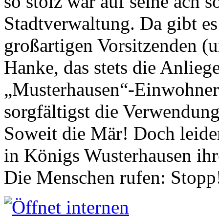
so stolz war auf seine ach s
Stadtverwaltung. Da gibt es
großartigen Vorsitzenden (
Hanke, das stets die Anlieg
„Musterhausen“-Einwohners
sorgfältigst die Verwendung
Soweit die Mär! Doch leider
in Königs Wusterhausen ih
Die Menschen rufen: Stopp