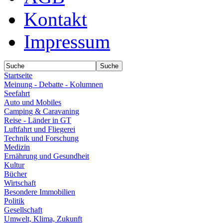
Kontakt
Impressum
Startseite
Meinung - Debatte - Kolumnen
Seefahrt
Auto und Mobiles
Camping & Caravaning
Reise - Länder in GT
Luftfahrt und Fliegerei
Technik und Forschung
Medizin
Ernährung und Gesundheit
Kultur
Bücher
Wirtschaft
Besondere Immobilien
Politik
Gesellschaft
Umwelt, Klima, Zukunft