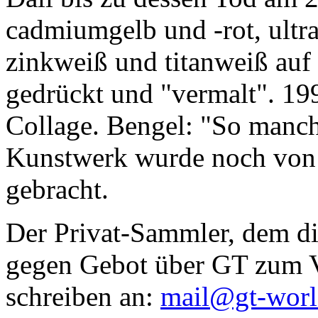
cadmiumgelb und -rot, ultr
zinkweiß und titanweiß auf d
gedrückt und "vermalt". 199
Collage. Bengel: "So manc
Kunstwerk wurde noch von Da
gebracht.
Der Privat-Sammler, dem die
gegen Gebot über GT zum Ve
schreiben an:
mail@gt-wor