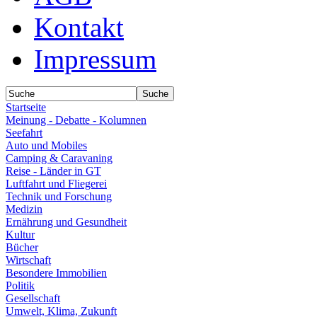
Kontakt
Impressum
Startseite
Meinung - Debatte - Kolumnen
Seefahrt
Auto und Mobiles
Camping & Caravaning
Reise - Länder in GT
Luftfahrt und Fliegerei
Technik und Forschung
Medizin
Ernährung und Gesundheit
Kultur
Bücher
Wirtschaft
Besondere Immobilien
Politik
Gesellschaft
Umwelt, Klima, Zukunft