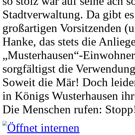
so stolz war auf seine ach s
Stadtverwaltung. Da gibt es
großartigen Vorsitzenden (
Hanke, das stets die Anlieg
„Musterhausen“-Einwohners
sorgfältigst die Verwendung
Soweit die Mär! Doch leider
in Königs Wusterhausen ih
Die Menschen rufen: Stopp