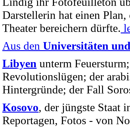
Lindig ihr Fotofeuilleton üb
Darstellerin hat einen Plan,
Theater bereichern dürfte.
l
Aus den
Universitäten un
Libyen
unterm Feuersturm;
Revolutionslügen; der arab
Hintergründe; der Fall Sor
Kosovo
, der jüngste Staat
Reportagen, Fotos - von No