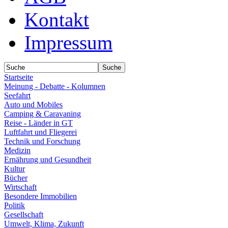
Kontakt
Impressum
Startseite
Meinung - Debatte - Kolumnen
Seefahrt
Auto und Mobiles
Camping & Caravaning
Reise - Länder in GT
Luftfahrt und Fliegerei
Technik und Forschung
Medizin
Ernährung und Gesundheit
Kultur
Bücher
Wirtschaft
Besondere Immobilien
Politik
Gesellschaft
Umwelt, Klima, Zukunft