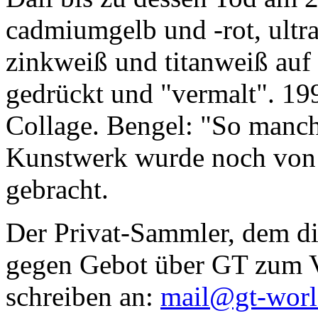
cadmiumgelb und -rot, ultr
zinkweiß und titanweiß auf d
gedrückt und "vermalt". 199
Collage. Bengel: "So manc
Kunstwerk wurde noch von Da
gebracht.
Der Privat-Sammler, dem die
gegen Gebot über GT zum Ve
schreiben an:
mail@gt-wor