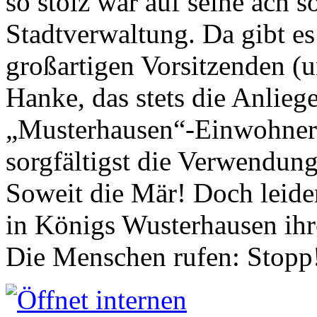
so stolz war auf seine ach s
Stadtverwaltung. Da gibt es
großartigen Vorsitzenden (
Hanke, das stets die Anlieg
„Musterhausen“-Einwohners
sorgfältigst die Verwendung
Soweit die Mär! Doch leider
in Königs Wusterhausen ih
Die Menschen rufen: Stopp