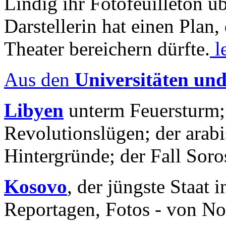
Lindig ihr Fotofeuilleton üb
Darstellerin hat einen Plan,
Theater bereichern dürfte.
l
Aus den
Universitäten un
Libyen
unterm Feuersturm;
Revolutionslügen; der arab
Hintergründe; der Fall Sor
Kosovo
, der jüngste Staat
Reportagen, Fotos - von No