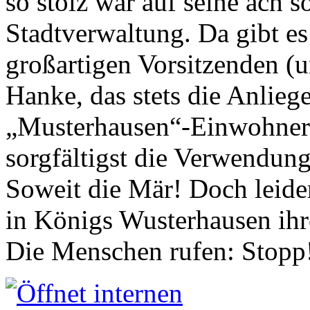
so stolz war auf seine ach s
Stadtverwaltung. Da gibt es
großartigen Vorsitzenden (
Hanke, das stets die Anlieg
„Musterhausen“-Einwohners
sorgfältigst die Verwendung
Soweit die Mär! Doch leider
in Königs Wusterhausen ih
Die Menschen rufen: Stopp