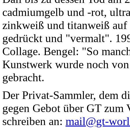
cadmiumgelb und -rot, ultr
zinkweiß und titanweiß auf d
gedrückt und "vermalt". 199
Collage. Bengel: "So manc
Kunstwerk wurde noch von Da
gebracht.
Der Privat-Sammler, dem die
gegen Gebot über GT zum Ve
schreiben an:
mail@gt-wor