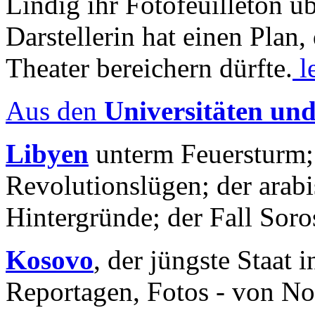
Lindig ihr Fotofeuilleton üb
Darstellerin hat einen Plan,
Theater bereichern dürfte.
l
Aus den
Universitäten un
Libyen
unterm Feuersturm;
Revolutionslügen; der arab
Hintergründe; der Fall Sor
Kosovo
, der jüngste Staat
Reportagen, Fotos - von No