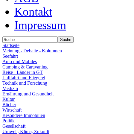
Kontakt
Impressum
Startseite
Meinung - Debatte - Kolumnen
Seefahrt
Auto und Mobiles
Camping & Caravaning
Reise - Länder in GT
Luftfahrt und Fliegerei
Technik und Forschung
Medizin
Ernährung und Gesundheit
Kultur
Bücher
Wirtschaft
Besondere Immobilien
Politik
Gesellschaft
Umwelt, Klima, Zukunft