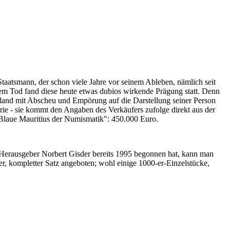
Staatsmann, der schon viele Jahre vor seinem Ableben, nämlich seit
nem Tod fand diese heute etwas dubios wirkende Prägung statt. Denn
iland mit Abscheu und Empörung auf die Darstellung seiner Person
erie - sie kommt den Angaben des Verkäufers zufolge direkt aus der
 "Blaue Mauritius der Numismatik": 450.000 Euro.
-Herausgeber Norbert Gisder bereits 1995 begonnen hat, kann man
r, kompletter Satz angeboten; wohl einige 1000-er-Einzelstücke,