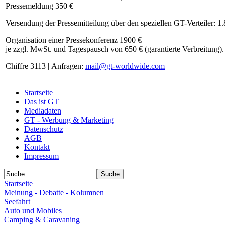
Pressemeldung 350 €
Versendung der Pressemitteilung über den speziellen GT-Verteiler: 1
Organisation einer Pressekonferenz 1900 €
je zzgl. MwSt. und Tagespausch von 650 € (garantierte Verbreitung).
Chiffre 3113 | Anfragen:
mail@gt-worldwide.com
Startseite
Das ist GT
Mediadaten
GT - Werbung & Marketing
Datenschutz
AGB
Kontakt
Impressum
Startseite
Meinung - Debatte - Kolumnen
Seefahrt
Auto und Mobiles
Camping & Caravaning