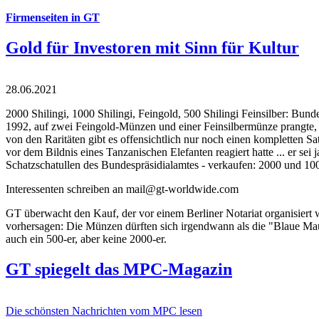
Firmenseiten in GT
Gold für Investoren mit Sinn für Kultur
28.06.2021
2000 Shilingi, 1000 Shilingi, Feingold, 500 Shilingi Feinsilber: Bun
1992, auf zwei Feingold-Münzen und einer Feinsilbermünze prangte, d
von den Raritäten gibt es offensichtlich nur noch einen kompletten
vor dem Bildnis eines Tanzanischen Elefanten reagiert hatte ... er se
Schatzschatullen des Bundespräsidialamtes - verkaufen: 2000 und 1000
Interessenten schreiben an mail@gt-worldwide.com
GT überwacht den Kauf, der vor einem Berliner Notariat organisiert
vorhersagen: Die Münzen dürften sich irgendwann als die "Blaue Maur
auch ein 500-er, aber keine 2000-er.
GT spiegelt das MPC-Magazin
Die schönsten Nachrichten vom MPC lesen