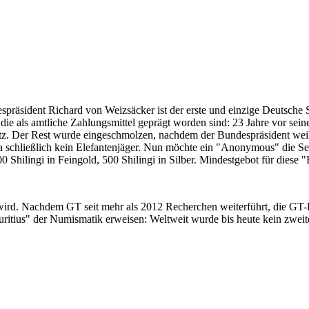
despräsident Richard von Weizsäcker ist der erste und einzige Deutsche 
ie als amtliche Zahlungsmittel geprägt worden sind: 23 Jahre vor sei
 Satz. Der Rest wurde eingeschmolzen, nachdem der Bundespräsident we
i ja schließlich kein Elefantenjäger. Nun möchte ein "Anonymous" die S
 Shilingi in Feingold, 500 Shilingi in Silber. Mindestgebot für diese
 wird. Nachdem GT seit mehr als 2012 Recherchen weiterführt, die GT
itius" der Numismatik erweisen: Weltweit wurde bis heute kein zweite