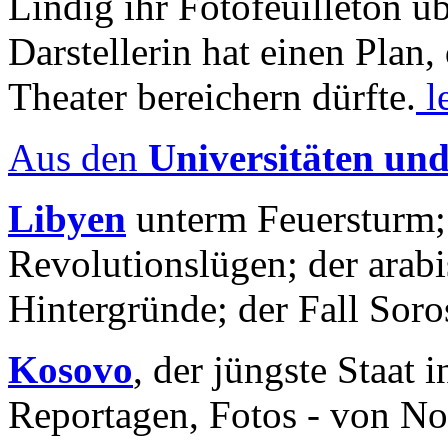
Lindig ihr Fotofeuilleton üb
Darstellerin hat einen Plan,
Theater bereichern dürfte.
l
Aus den
Universitäten un
Libyen
unterm Feuersturm;
Revolutionslügen; der arab
Hintergründe; der Fall Sor
Kosovo
, der jüngste Staat
Reportagen, Fotos - von No