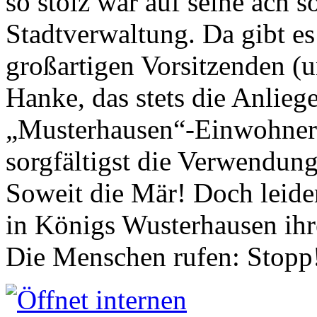
so stolz war auf seine ach s
Stadtverwaltung. Da gibt es
großartigen Vorsitzenden (
Hanke, das stets die Anlieg
„Musterhausen“-Einwohners
sorgfältigst die Verwendung
Soweit die Mär! Doch leider
in Königs Wusterhausen ih
Die Menschen rufen: Stopp