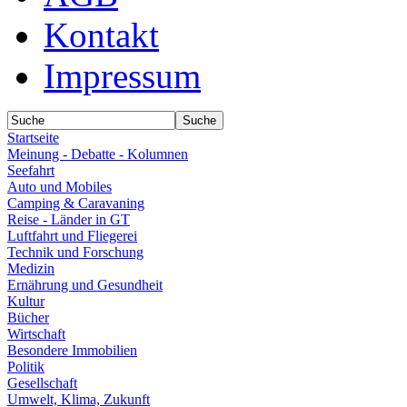
Kontakt
Impressum
Startseite
Meinung - Debatte - Kolumnen
Seefahrt
Auto und Mobiles
Camping & Caravaning
Reise - Länder in GT
Luftfahrt und Fliegerei
Technik und Forschung
Medizin
Ernährung und Gesundheit
Kultur
Bücher
Wirtschaft
Besondere Immobilien
Politik
Gesellschaft
Umwelt, Klima, Zukunft