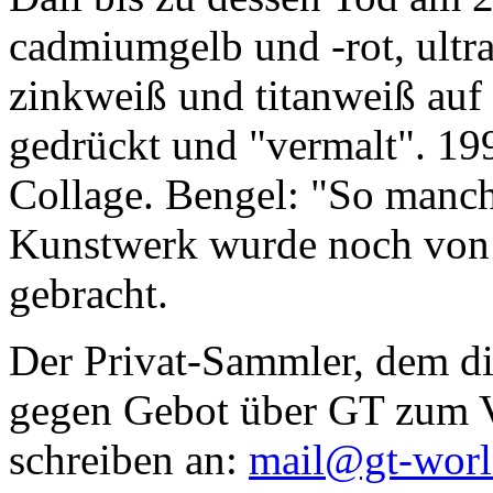
cadmiumgelb und -rot, ultr
zinkweiß und titanweiß auf d
gedrückt und "vermalt". 199
Collage. Bengel: "So manc
Kunstwerk wurde noch von Da
gebracht.
Der Privat-Sammler, dem die
gegen Gebot über GT zum Ve
schreiben an:
mail@gt-wor