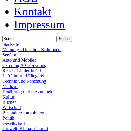
Kontakt
Impressum
Startseite
Meinung - Debatte - Kolumnen
Seefahrt
Auto und Mobiles
Camping & Caravaning
Reise - Länder in GT
Luftfahrt und Fliegerei
Technik und Forschung
Medizin
Ernährung und Gesundheit
Kultur
Bücher
Wirtschaft
Besondere Immobilien
Politik
Gesellschaft
Umwelt, Klima, Zukunft