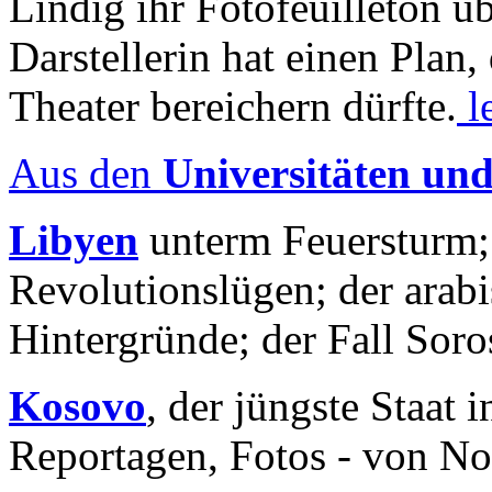
Lindig ihr Fotofeuilleton üb
Darstellerin hat einen Plan,
Theater bereichern dürfte.
l
Aus den
Universitäten un
Libyen
unterm Feuersturm;
Revolutionslügen; der arab
Hintergründe; der Fall Sor
Kosovo
, der jüngste Staat
Reportagen, Fotos - von No