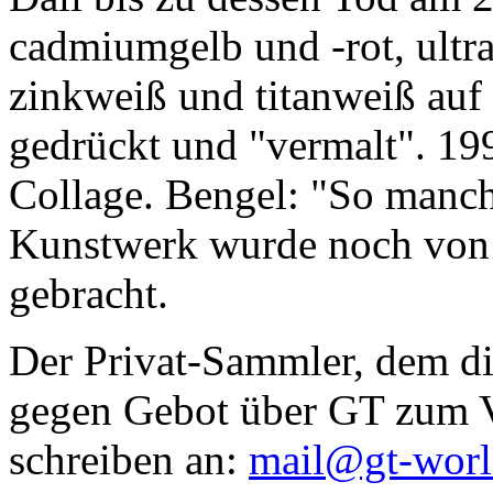
cadmiumgelb und -rot, ultr
zinkweiß und titanweiß auf d
gedrückt und "vermalt". 199
Collage. Bengel: "So manc
Kunstwerk wurde noch von Da
gebracht.
Der Privat-Sammler, dem die
gegen Gebot über GT zum Ve
schreiben an:
mail@gt-wor