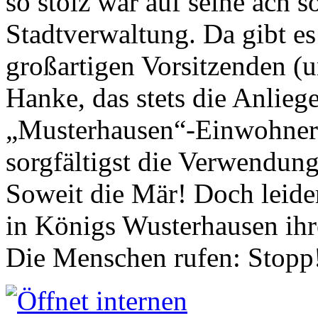
so stolz war auf seine ach s
Stadtverwaltung. Da gibt es
großartigen Vorsitzenden (
Hanke, das stets die Anlieg
„Musterhausen“-Einwohners
sorgfältigst die Verwendung
Soweit die Mär! Doch leider
in Königs Wusterhausen ih
Die Menschen rufen: Stopp