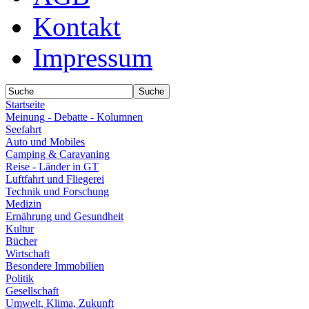
Kontakt
Impressum
Startseite
Meinung - Debatte - Kolumnen
Seefahrt
Auto und Mobiles
Camping & Caravaning
Reise - Länder in GT
Luftfahrt und Fliegerei
Technik und Forschung
Medizin
Ernährung und Gesundheit
Kultur
Bücher
Wirtschaft
Besondere Immobilien
Politik
Gesellschaft
Umwelt, Klima, Zukunft