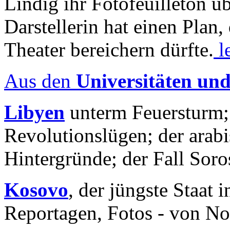
Lindig ihr Fotofeuilleton üb
Darstellerin hat einen Plan,
Theater bereichern dürfte.
l
Aus den
Universitäten un
Libyen
unterm Feuersturm;
Revolutionslügen; der arab
Hintergründe; der Fall Sor
Kosovo
, der jüngste Staat
Reportagen, Fotos - von No