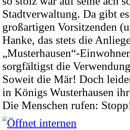
so stolz war auf seine ach s
Stadtverwaltung. Da gibt es
großartigen Vorsitzenden (
Hanke, das stets die Anlieg
„Musterhausen“-Einwohners
sorgfältigst die Verwendung
Soweit die Mär! Doch leider
in Königs Wusterhausen ih
Die Menschen rufen: Stopp