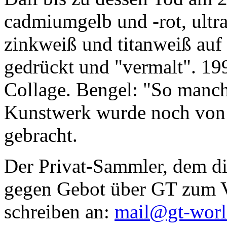
cadmiumgelb und -rot, ultr
zinkweiß und titanweiß auf d
gedrückt und "vermalt". 199
Collage. Bengel: "So manc
Kunstwerk wurde noch von Da
gebracht.
Der Privat-Sammler, dem die
gegen Gebot über GT zum Ve
schreiben an:
mail@gt-wor