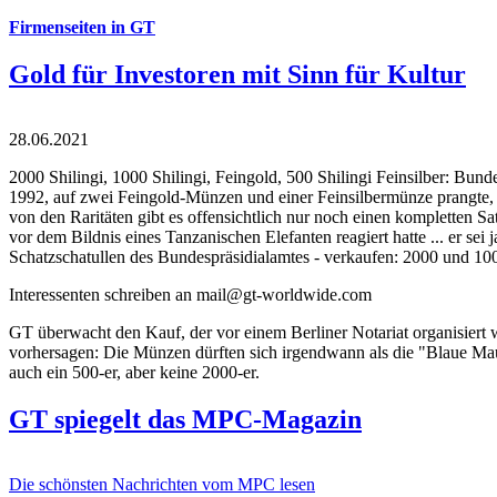
Firmenseiten in GT
Gold für Investoren mit Sinn für Kultur
28.06.2021
2000 Shilingi, 1000 Shilingi, Feingold, 500 Shilingi Feinsilber: Bun
1992, auf zwei Feingold-Münzen und einer Feinsilbermünze prangte, d
von den Raritäten gibt es offensichtlich nur noch einen kompletten
vor dem Bildnis eines Tanzanischen Elefanten reagiert hatte ... er se
Schatzschatullen des Bundespräsidialamtes - verkaufen: 2000 und 1000
Interessenten schreiben an mail@gt-worldwide.com
GT überwacht den Kauf, der vor einem Berliner Notariat organisiert
vorhersagen: Die Münzen dürften sich irgendwann als die "Blaue Maur
auch ein 500-er, aber keine 2000-er.
GT spiegelt das MPC-Magazin
Die schönsten Nachrichten vom MPC lesen