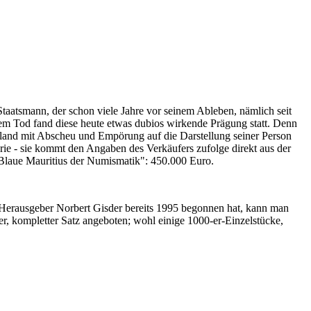
Staatsmann, der schon viele Jahre vor seinem Ableben, nämlich seit
nem Tod fand diese heute etwas dubios wirkende Prägung statt. Denn
iland mit Abscheu und Empörung auf die Darstellung seiner Person
erie - sie kommt den Angaben des Verkäufers zufolge direkt aus der
 "Blaue Mauritius der Numismatik": 450.000 Euro.
-Herausgeber Norbert Gisder bereits 1995 begonnen hat, kann man
r, kompletter Satz angeboten; wohl einige 1000-er-Einzelstücke,