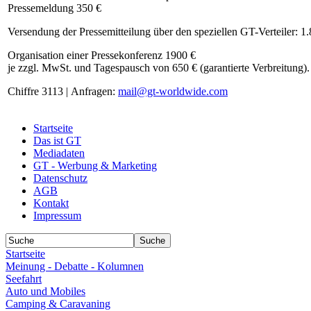
Pressemeldung 350 €
Versendung der Pressemitteilung über den speziellen GT-Verteiler: 1
Organisation einer Pressekonferenz 1900 €
je zzgl. MwSt. und Tagespausch von 650 € (garantierte Verbreitung).
Chiffre 3113 | Anfragen:
mail@gt-worldwide.com
Startseite
Das ist GT
Mediadaten
GT - Werbung & Marketing
Datenschutz
AGB
Kontakt
Impressum
Startseite
Meinung - Debatte - Kolumnen
Seefahrt
Auto und Mobiles
Camping & Caravaning