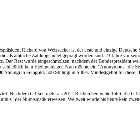
despräsident Richard von Weizsäcker ist der erste und einzige Deutsche 
ie als amtliche Zahlungsmittel geprägt worden sind: 23 Jahre vor sei
 Satz. Der Rest wurde eingeschmolzen, nachdem der Bundespräsident we
i ja schließlich kein Elefantenjäger. Nun möchte ein "Anonymous" die S
 Shilingi in Feingold, 500 Shilingi in Silber. Mindestgebot für diese
 wird. Nachdem GT seit mehr als 2012 Recherchen weiterführt, die GT
itius" der Numismatik erweisen: Weltweit wurde bis heute kein zweite