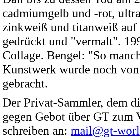
cadmiumgelb und -rot, ultr
zinkweiß und titanweiß auf d
gedrückt und "vermalt". 199
Collage. Bengel: "So manc
Kunstwerk wurde noch von Da
gebracht.
Der Privat-Sammler, dem die
gegen Gebot über GT zum Ve
schreiben an:
mail@gt-wor