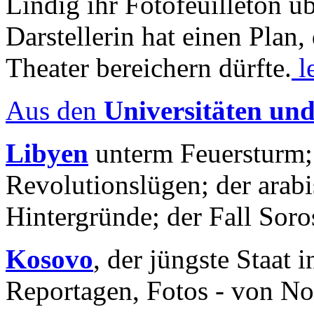
Lindig ihr Fotofeuilleton üb
Darstellerin hat einen Plan,
Theater bereichern dürfte.
l
Aus den
Universitäten un
Libyen
unterm Feuersturm;
Revolutionslügen; der arab
Hintergründe; der Fall Sor
Kosovo
, der jüngste Staat
Reportagen, Fotos - von No