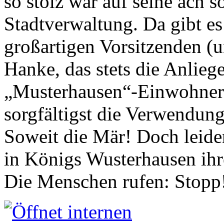
so stolz war auf seine ach s
Stadtverwaltung. Da gibt es
großartigen Vorsitzenden (
Hanke, das stets die Anlieg
„Musterhausen“-Einwohners
sorgfältigst die Verwendung
Soweit die Mär! Doch leider
in Königs Wusterhausen ih
Die Menschen rufen: Stopp