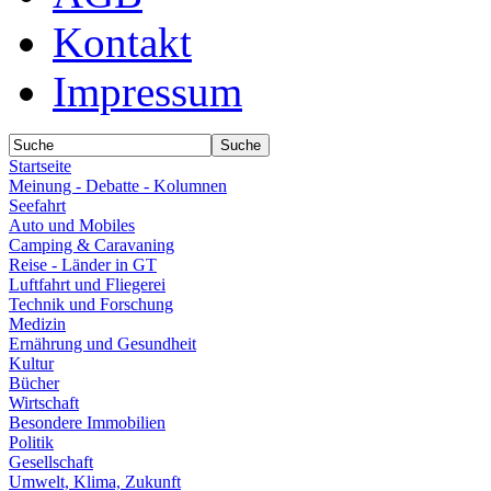
Kontakt
Impressum
Startseite
Meinung - Debatte - Kolumnen
Seefahrt
Auto und Mobiles
Camping & Caravaning
Reise - Länder in GT
Luftfahrt und Fliegerei
Technik und Forschung
Medizin
Ernährung und Gesundheit
Kultur
Bücher
Wirtschaft
Besondere Immobilien
Politik
Gesellschaft
Umwelt, Klima, Zukunft