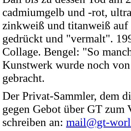
cadmiumgelb und -rot, ultr
zinkweiß und titanweiß auf d
gedrückt und "vermalt". 199
Collage. Bengel: "So manc
Kunstwerk wurde noch von Da
gebracht.
Der Privat-Sammler, dem die
gegen Gebot über GT zum Ve
schreiben an:
mail@gt-wor