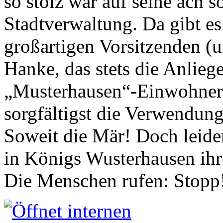
so stolz war auf seine ach s
Stadtverwaltung. Da gibt es
großartigen Vorsitzenden (
Hanke, das stets die Anlieg
„Musterhausen“-Einwohners
sorgfältigst die Verwendung
Soweit die Mär! Doch leider
in Königs Wusterhausen ih
Die Menschen rufen: Stopp