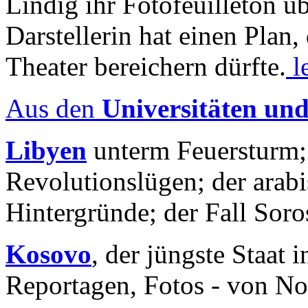
Lindig ihr Fotofeuilleton üb
Darstellerin hat einen Plan,
Theater bereichern dürfte.
l
Aus den
Universitäten un
Libyen
unterm Feuersturm;
Revolutionslügen; der arab
Hintergründe; der Fall Sor
Kosovo
, der jüngste Staat
Reportagen, Fotos - von No