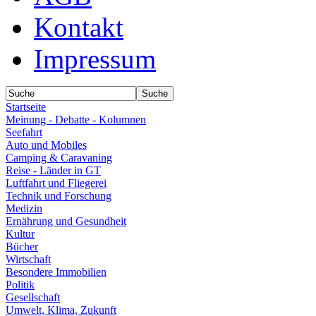
Kontakt
Impressum
Startseite
Meinung - Debatte - Kolumnen
Seefahrt
Auto und Mobiles
Camping & Caravaning
Reise - Länder in GT
Luftfahrt und Fliegerei
Technik und Forschung
Medizin
Ernährung und Gesundheit
Kultur
Bücher
Wirtschaft
Besondere Immobilien
Politik
Gesellschaft
Umwelt, Klima, Zukunft