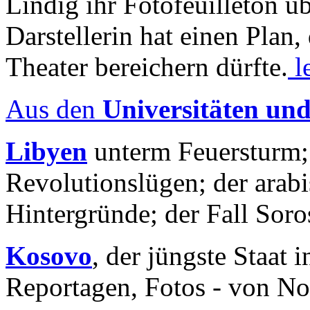
Lindig ihr Fotofeuilleton üb
Darstellerin hat einen Plan,
Theater bereichern dürfte.
l
Aus den
Universitäten un
Libyen
unterm Feuersturm;
Revolutionslügen; der arab
Hintergründe; der Fall Sor
Kosovo
, der jüngste Staat
Reportagen, Fotos - von No