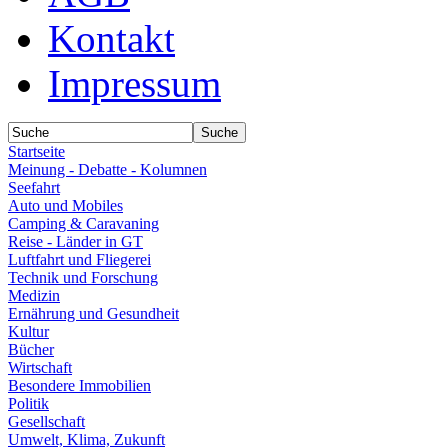
Kontakt
Impressum
Startseite
Meinung - Debatte - Kolumnen
Seefahrt
Auto und Mobiles
Camping & Caravaning
Reise - Länder in GT
Luftfahrt und Fliegerei
Technik und Forschung
Medizin
Ernährung und Gesundheit
Kultur
Bücher
Wirtschaft
Besondere Immobilien
Politik
Gesellschaft
Umwelt, Klima, Zukunft