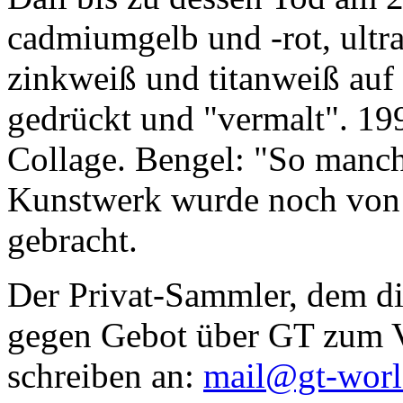
cadmiumgelb und -rot, ultr
zinkweiß und titanweiß auf d
gedrückt und "vermalt". 199
Collage. Bengel: "So manc
Kunstwerk wurde noch von Da
gebracht.
Der Privat-Sammler, dem die
gegen Gebot über GT zum Ve
schreiben an:
mail@gt-wor