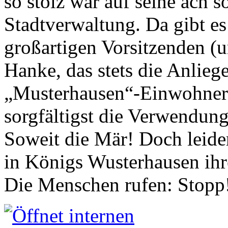
so stolz war auf seine ach s
Stadtverwaltung. Da gibt es
großartigen Vorsitzenden (
Hanke, das stets die Anlieg
„Musterhausen“-Einwohners
sorgfältigst die Verwendung
Soweit die Mär! Doch leider
in Königs Wusterhausen ih
Die Menschen rufen: Stopp