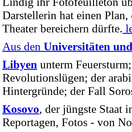
Lindig ihr Fotofeuilleton üb
Darstellerin hat einen Plan,
Theater bereichern dürfte.
l
Aus den
Universitäten un
Libyen
unterm Feuersturm;
Revolutionslügen; der arab
Hintergründe; der Fall Sor
Kosovo
, der jüngste Staat
Reportagen, Fotos - von No