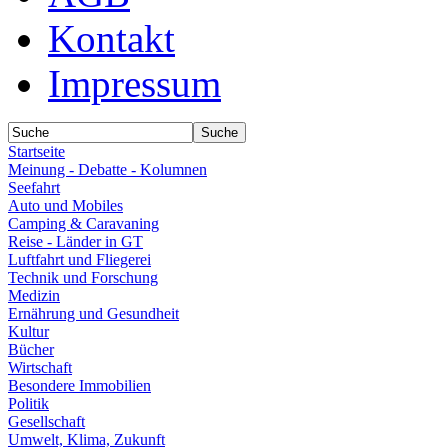
Kontakt
Impressum
Startseite
Meinung - Debatte - Kolumnen
Seefahrt
Auto und Mobiles
Camping & Caravaning
Reise - Länder in GT
Luftfahrt und Fliegerei
Technik und Forschung
Medizin
Ernährung und Gesundheit
Kultur
Bücher
Wirtschaft
Besondere Immobilien
Politik
Gesellschaft
Umwelt, Klima, Zukunft