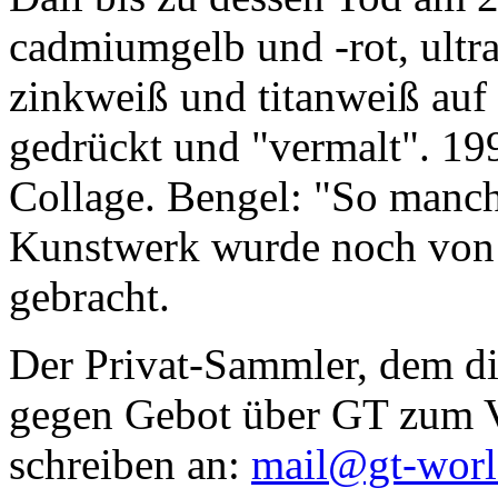
cadmiumgelb und -rot, ultr
zinkweiß und titanweiß auf d
gedrückt und "vermalt". 199
Collage. Bengel: "So manc
Kunstwerk wurde noch von Da
gebracht.
Der Privat-Sammler, dem die
gegen Gebot über GT zum Ve
schreiben an:
mail@gt-wor