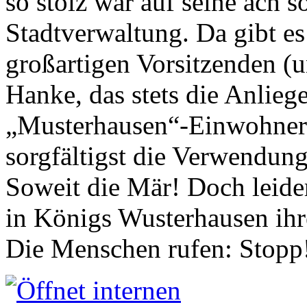
so stolz war auf seine ach s
Stadtverwaltung. Da gibt es
großartigen Vorsitzenden (
Hanke, das stets die Anlieg
„Musterhausen“-Einwohners
sorgfältigst die Verwendung
Soweit die Mär! Doch leider
in Königs Wusterhausen ih
Die Menschen rufen: Stopp