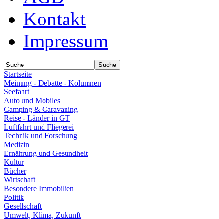
Kontakt
Impressum
Startseite
Meinung - Debatte - Kolumnen
Seefahrt
Auto und Mobiles
Camping & Caravaning
Reise - Länder in GT
Luftfahrt und Fliegerei
Technik und Forschung
Medizin
Ernährung und Gesundheit
Kultur
Bücher
Wirtschaft
Besondere Immobilien
Politik
Gesellschaft
Umwelt, Klima, Zukunft