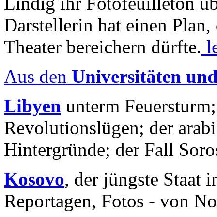
Lindig ihr Fotofeuilleton üb
Darstellerin hat einen Plan,
Theater bereichern dürfte.
l
Aus den
Universitäten un
Libyen
unterm Feuersturm;
Revolutionslügen; der arab
Hintergründe; der Fall Sor
Kosovo
, der jüngste Staat
Reportagen, Fotos - von No