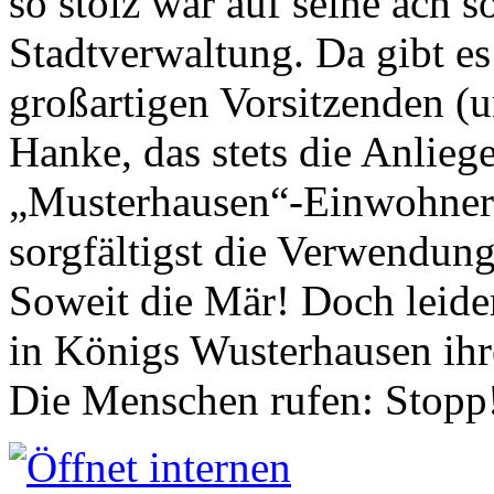
so stolz war auf seine ach s
Stadtverwaltung. Da gibt es
großartigen Vorsitzenden (
Hanke, das stets die Anlieg
„Musterhausen“-Einwohners
sorgfältigst die Verwendung
Soweit die Mär! Doch leider
in Königs Wusterhausen ih
Die Menschen rufen: Stopp