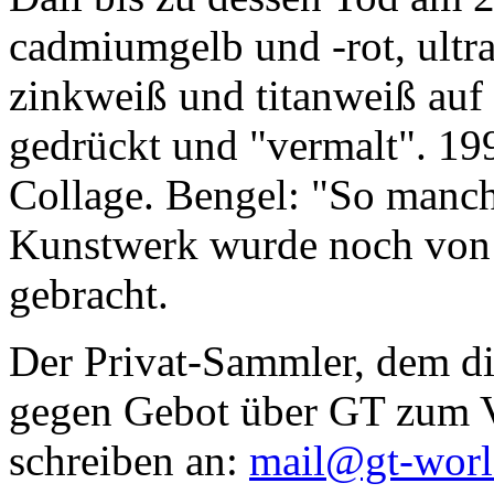
cadmiumgelb und -rot, ultr
zinkweiß und titanweiß auf d
gedrückt und "vermalt". 199
Collage. Bengel: "So manc
Kunstwerk wurde noch von Da
gebracht.
Der Privat-Sammler, dem die
gegen Gebot über GT zum Ve
schreiben an:
mail@gt-wor