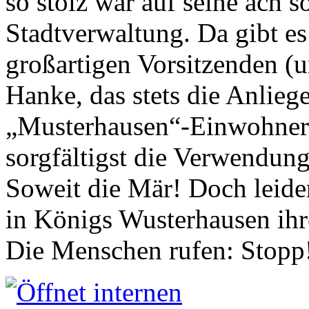
so stolz war auf seine ach s
Stadtverwaltung. Da gibt es
großartigen Vorsitzenden (
Hanke, das stets die Anlieg
„Musterhausen“-Einwohners
sorgfältigst die Verwendung
Soweit die Mär! Doch leider
in Königs Wusterhausen ih
Die Menschen rufen: Stopp