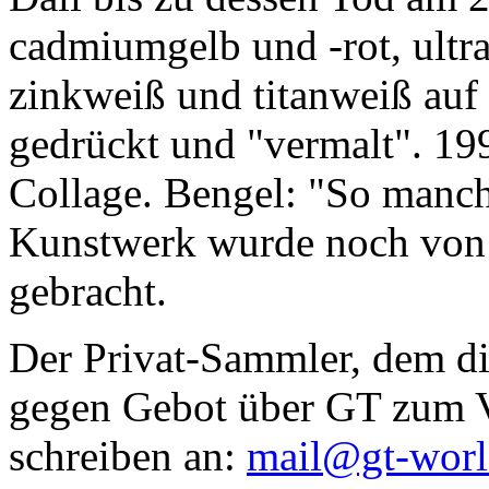
cadmiumgelb und -rot, ultr
zinkweiß und titanweiß auf d
gedrückt und "vermalt". 199
Collage. Bengel: "So manc
Kunstwerk wurde noch von Da
gebracht.
Der Privat-Sammler, dem die
gegen Gebot über GT zum Ve
schreiben an:
mail@gt-wor