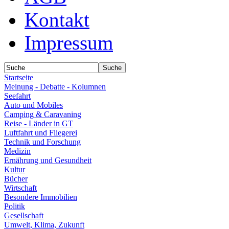
Kontakt
Impressum
Startseite
Meinung - Debatte - Kolumnen
Seefahrt
Auto und Mobiles
Camping & Caravaning
Reise - Länder in GT
Luftfahrt und Fliegerei
Technik und Forschung
Medizin
Ernährung und Gesundheit
Kultur
Bücher
Wirtschaft
Besondere Immobilien
Politik
Gesellschaft
Umwelt, Klima, Zukunft