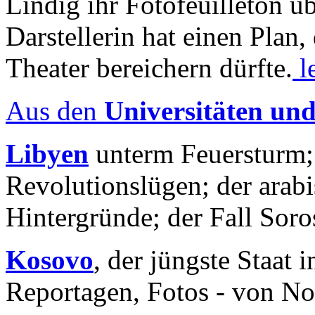
Lindig ihr Fotofeuilleton üb
Darstellerin hat einen Plan,
Theater bereichern dürfte.
l
Aus den
Universitäten un
Libyen
unterm Feuersturm;
Revolutionslügen; der arab
Hintergründe; der Fall Sor
Kosovo
, der jüngste Staat
Reportagen, Fotos - von No