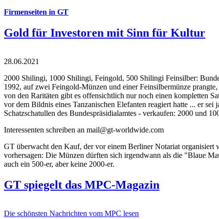
Firmenseiten in GT
Gold für Investoren mit Sinn für Kultur
28.06.2021
2000 Shilingi, 1000 Shilingi, Feingold, 500 Shilingi Feinsilber: Bun
1992, auf zwei Feingold-Münzen und einer Feinsilbermünze prangte, d
von den Raritäten gibt es offensichtlich nur noch einen kompletten
vor dem Bildnis eines Tanzanischen Elefanten reagiert hatte ... er se
Schatzschatullen des Bundespräsidialamtes - verkaufen: 2000 und 1000
Interessenten schreiben an mail@gt-worldwide.com
GT überwacht den Kauf, der vor einem Berliner Notariat organisiert
vorhersagen: Die Münzen dürften sich irgendwann als die "Blaue Maur
auch ein 500-er, aber keine 2000-er.
GT spiegelt das MPC-Magazin
Die schönsten Nachrichten vom MPC lesen