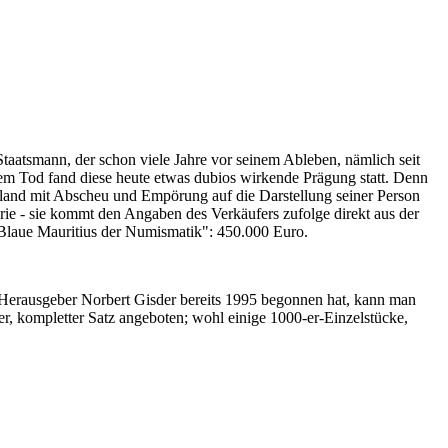
Staatsmann, der schon viele Jahre vor seinem Ableben, nämlich seit
nem Tod fand diese heute etwas dubios wirkende Prägung statt. Denn
iland mit Abscheu und Empörung auf die Darstellung seiner Person
erie - sie kommt den Angaben des Verkäufers zufolge direkt aus der
 "Blaue Mauritius der Numismatik": 450.000 Euro.
-Herausgeber Norbert Gisder bereits 1995 begonnen hat, kann man
r, kompletter Satz angeboten; wohl einige 1000-er-Einzelstücke,