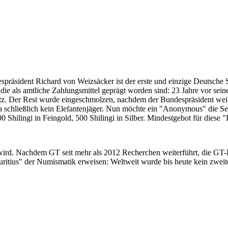
despräsident Richard von Weizsäcker ist der erste und einzige Deutsche 
ie als amtliche Zahlungsmittel geprägt worden sind: 23 Jahre vor sei
 Satz. Der Rest wurde eingeschmolzen, nachdem der Bundespräsident we
i ja schließlich kein Elefantenjäger. Nun möchte ein "Anonymous" die S
 Shilingi in Feingold, 500 Shilingi in Silber. Mindestgebot für diese
 wird. Nachdem GT seit mehr als 2012 Recherchen weiterführt, die GT
itius" der Numismatik erweisen: Weltweit wurde bis heute kein zweite