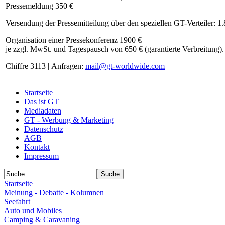
Pressemeldung 350 €
Versendung der Pressemitteilung über den speziellen GT-Verteiler: 1
Organisation einer Pressekonferenz 1900 €
je zzgl. MwSt. und Tagespausch von 650 € (garantierte Verbreitung).
Chiffre 3113 | Anfragen:
mail@gt-worldwide.com
Startseite
Das ist GT
Mediadaten
GT - Werbung & Marketing
Datenschutz
AGB
Kontakt
Impressum
Startseite
Meinung - Debatte - Kolumnen
Seefahrt
Auto und Mobiles
Camping & Caravaning