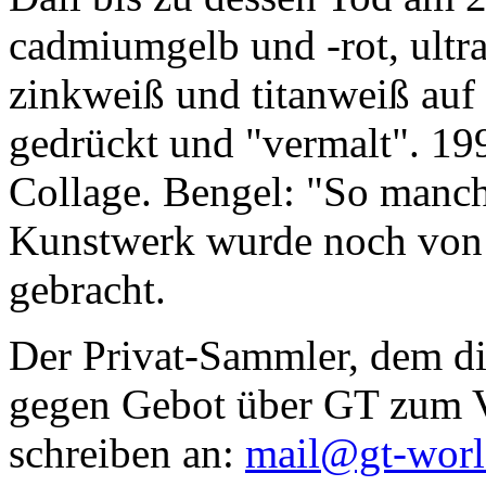
cadmiumgelb und -rot, ultr
zinkweiß und titanweiß auf d
gedrückt und "vermalt". 199
Collage. Bengel: "So manc
Kunstwerk wurde noch von Da
gebracht.
Der Privat-Sammler, dem die
gegen Gebot über GT zum Ve
schreiben an:
mail@gt-wor