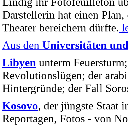
Lindig ihr Fotofeuilleton üb
Darstellerin hat einen Plan,
Theater bereichern dürfte.
l
Aus den
Universitäten un
Libyen
unterm Feuersturm;
Revolutionslügen; der arab
Hintergründe; der Fall Sor
Kosovo
, der jüngste Staat
Reportagen, Fotos - von No