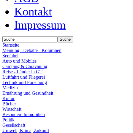
Kontakt
Impressum
Startseite
Meinung - Debatte - Kolumnen
Seefahrt
Auto und Mobiles
Camping & Caravaning
Reise - Länder in GT
Luftfahrt und Fliegerei
Technik und Forschung
Medizin
Ernährung und Gesundheit
Kultur
Bücher
Wirtschaft
Besondere Immobilien
Politik
Gesellschaft
Umwelt, Klima, Zukunft