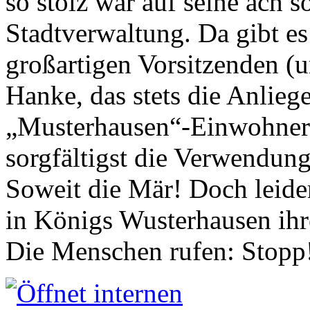
so stolz war auf seine ach s
Stadtverwaltung. Da gibt es
großartigen Vorsitzenden (
Hanke, das stets die Anlieg
„Musterhausen“-Einwohners
sorgfältigst die Verwendung
Soweit die Mär! Doch leider
in Königs Wusterhausen ih
Die Menschen rufen: Stopp