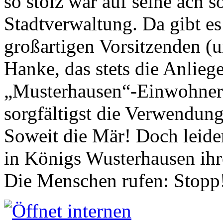
so stolz war auf seine ach s
Stadtverwaltung. Da gibt es
großartigen Vorsitzenden (
Hanke, das stets die Anlieg
„Musterhausen“-Einwohners
sorgfältigst die Verwendung
Soweit die Mär! Doch leider
in Königs Wusterhausen ih
Die Menschen rufen: Stopp