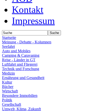
Kontakt
Impressum
Startseite
Meinung - Debatte - Kolumnen
Seefahrt
Auto und Mobiles
Camping & Caravaning
Reise - Länder in GT
Luftfahrt und Fliegerei
Technik und Forschung
Medizin
Ernährung und Gesundheit
Kultur
Bücher
Wirtschaft
Besondere Immobilien
Politik
Gesellschaft
Umwelt, Klima, Zukunft