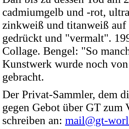
cadmiumgelb und -rot, ultr
zinkweiß und titanweiß auf d
gedrückt und "vermalt". 199
Collage. Bengel: "So manc
Kunstwerk wurde noch von Da
gebracht.
Der Privat-Sammler, dem die
gegen Gebot über GT zum Ve
schreiben an:
mail@gt-wor