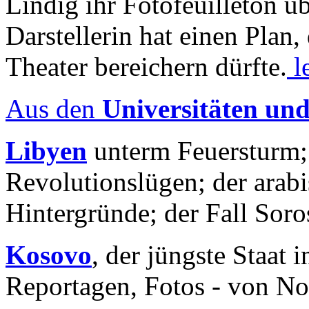
Lindig ihr Fotofeuilleton üb
Darstellerin hat einen Plan,
Theater bereichern dürfte.
l
Aus den
Universitäten un
Libyen
unterm Feuersturm;
Revolutionslügen; der arab
Hintergründe; der Fall Sor
Kosovo
, der jüngste Staat
Reportagen, Fotos - von No