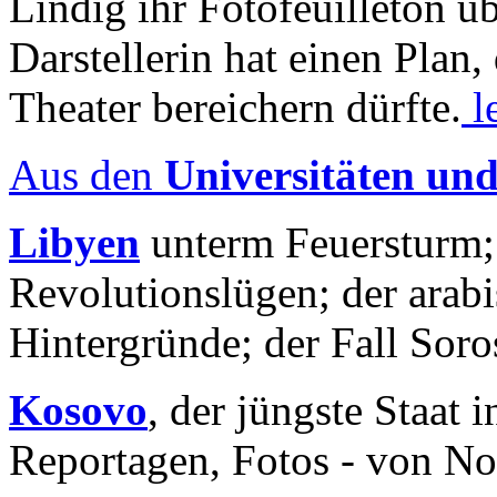
Lindig ihr Fotofeuilleton üb
Darstellerin hat einen Plan,
Theater bereichern dürfte.
l
Aus den
Universitäten un
Libyen
unterm Feuersturm;
Revolutionslügen; der arab
Hintergründe; der Fall Sor
Kosovo
, der jüngste Staat
Reportagen, Fotos - von No