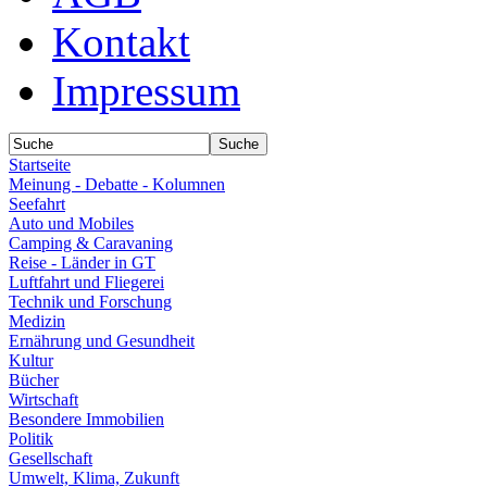
Kontakt
Impressum
Startseite
Meinung - Debatte - Kolumnen
Seefahrt
Auto und Mobiles
Camping & Caravaning
Reise - Länder in GT
Luftfahrt und Fliegerei
Technik und Forschung
Medizin
Ernährung und Gesundheit
Kultur
Bücher
Wirtschaft
Besondere Immobilien
Politik
Gesellschaft
Umwelt, Klima, Zukunft