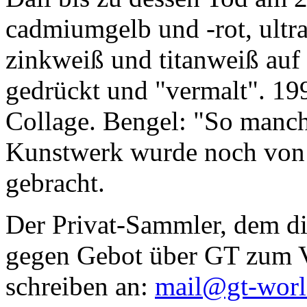
cadmiumgelb und -rot, ultr
zinkweiß und titanweiß auf d
gedrückt und "vermalt". 199
Collage. Bengel: "So manc
Kunstwerk wurde noch von Da
gebracht.
Der Privat-Sammler, dem die
gegen Gebot über GT zum Ve
schreiben an:
mail@gt-wor