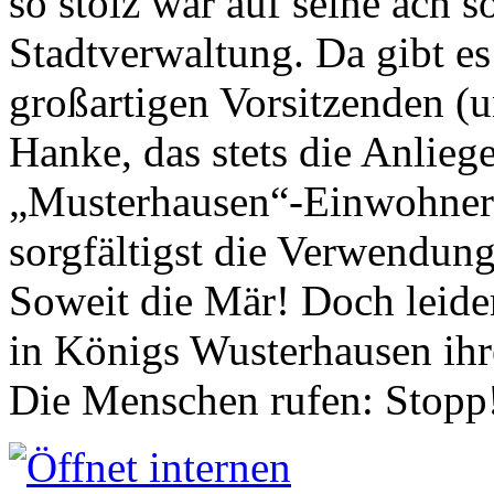
so stolz war auf seine ach s
Stadtverwaltung. Da gibt es
großartigen Vorsitzenden (
Hanke, das stets die Anlieg
„Musterhausen“-Einwohners
sorgfältigst die Verwendung
Soweit die Mär! Doch leider
in Königs Wusterhausen ih
Die Menschen rufen: Stopp