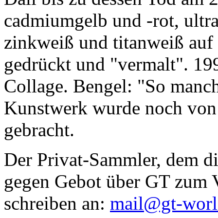
cadmiumgelb und -rot, ultr
zinkweiß und titanweiß auf d
gedrückt und "vermalt". 199
Collage. Bengel: "So manc
Kunstwerk wurde noch von Da
gebracht.
Der Privat-Sammler, dem die
gegen Gebot über GT zum Ve
schreiben an:
mail@gt-wor