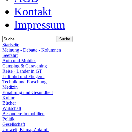
Kontakt
Impressum
Startseite
Meinung - Debatte - Kolumnen
Seefahrt
Auto und Mobiles
Camping & Caravaning
Reise - Länder in GT
Luftfahrt und Fliegerei
Technik und Forschung
Medizin
Ernährung und Gesundheit
Kultur
Bücher
Wirtschaft
Besondere Immobilien
Politik
Gesellschaft
Umwelt, Klima, Zukunft