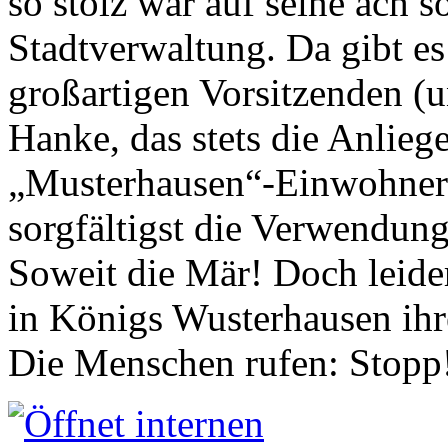
so stolz war auf seine ach s
Stadtverwaltung. Da gibt es
großartigen Vorsitzenden (
Hanke, das stets die Anlieg
„Musterhausen“-Einwohners
sorgfältigst die Verwendung
Soweit die Mär! Doch leider
in Königs Wusterhausen ih
Die Menschen rufen: Stopp