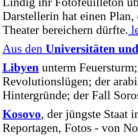
Lindig ihr Fotofeuilleton üb
Darstellerin hat einen Plan,
Theater bereichern dürfte.
l
Aus den
Universitäten un
Libyen
unterm Feuersturm;
Revolutionslügen; der arab
Hintergründe; der Fall Sor
Kosovo
, der jüngste Staat
Reportagen, Fotos - von No