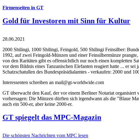
Firmenseiten in GT
Gold für Investoren mit Sinn für Kultur
28.06.2021
2000 Shilingi, 1000 Shilingi, Feingold, 500 Shilingi Feinsilber: Bun
1992, auf zwei Feingold-Münzen und einer Feinsilbermünze prangte, d
von den Raritäten gibt es offensichtlich nur noch einen kompletten
vor dem Bildnis eines Tanzanischen Elefanten reagiert hatte ... er se
Schatzschatullen des Bundespräsidialamtes - verkaufen: 2000 und 1000
Interessenten schreiben an mail@gt-worldwide.com
GT überwacht den Kauf, der vor einem Berliner Notariat organisiert
vorhersagen: Die Münzen dürften sich irgendwann als die "Blaue Maur
auch ein 500-er, aber keine 2000-er.
GT spiegelt das MPC-Magazin
Die schönsten Nachrichten vom MPC lesen