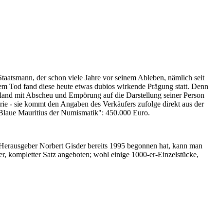
Staatsmann, der schon viele Jahre vor seinem Ableben, nämlich seit
nem Tod fand diese heute etwas dubios wirkende Prägung statt. Denn
iland mit Abscheu und Empörung auf die Darstellung seiner Person
erie - sie kommt den Angaben des Verkäufers zufolge direkt aus der
 "Blaue Mauritius der Numismatik": 450.000 Euro.
-Herausgeber Norbert Gisder bereits 1995 begonnen hat, kann man
r, kompletter Satz angeboten; wohl einige 1000-er-Einzelstücke,