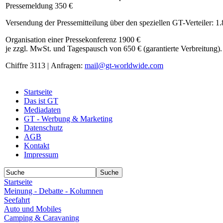
Pressemeldung 350 €
Versendung der Pressemitteilung über den speziellen GT-Verteiler: 1
Organisation einer Pressekonferenz 1900 €
je zzgl. MwSt. und Tagespausch von 650 € (garantierte Verbreitung).
Chiffre 3113 | Anfragen:
mail@gt-worldwide.com
Startseite
Das ist GT
Mediadaten
GT - Werbung & Marketing
Datenschutz
AGB
Kontakt
Impressum
Startseite
Meinung - Debatte - Kolumnen
Seefahrt
Auto und Mobiles
Camping & Caravaning