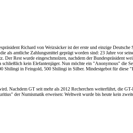
despräsident Richard von Weizsäcker ist der erste und einzige Deutsche 
ie als amtliche Zahlungsmittel geprägt worden sind: 23 Jahre vor sei
 Satz. Der Rest wurde eingeschmolzen, nachdem der Bundespräsident we
i ja schließlich kein Elefantenjäger. Nun möchte ein "Anonymous" die S
 Shilingi in Feingold, 500 Shilingi in Silber. Mindestgebot für diese
 wird. Nachdem GT seit mehr als 2012 Recherchen weiterführt, die GT
itius" der Numismatik erweisen: Weltweit wurde bis heute kein zweite