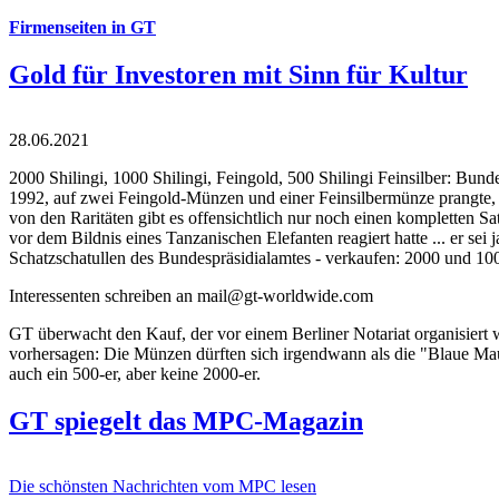
Firmenseiten in GT
Gold für Investoren mit Sinn für Kultur
28.06.2021
2000 Shilingi, 1000 Shilingi, Feingold, 500 Shilingi Feinsilber: Bun
1992, auf zwei Feingold-Münzen und einer Feinsilbermünze prangte, d
von den Raritäten gibt es offensichtlich nur noch einen kompletten
vor dem Bildnis eines Tanzanischen Elefanten reagiert hatte ... er se
Schatzschatullen des Bundespräsidialamtes - verkaufen: 2000 und 1000
Interessenten schreiben an mail@gt-worldwide.com
GT überwacht den Kauf, der vor einem Berliner Notariat organisiert
vorhersagen: Die Münzen dürften sich irgendwann als die "Blaue Maur
auch ein 500-er, aber keine 2000-er.
GT spiegelt das MPC-Magazin
Die schönsten Nachrichten vom MPC lesen