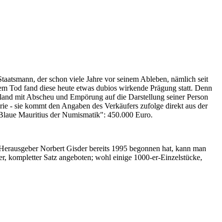
Staatsmann, der schon viele Jahre vor seinem Ableben, nämlich seit
nem Tod fand diese heute etwas dubios wirkende Prägung statt. Denn
iland mit Abscheu und Empörung auf die Darstellung seiner Person
erie - sie kommt den Angaben des Verkäufers zufolge direkt aus der
 "Blaue Mauritius der Numismatik": 450.000 Euro.
-Herausgeber Norbert Gisder bereits 1995 begonnen hat, kann man
r, kompletter Satz angeboten; wohl einige 1000-er-Einzelstücke,