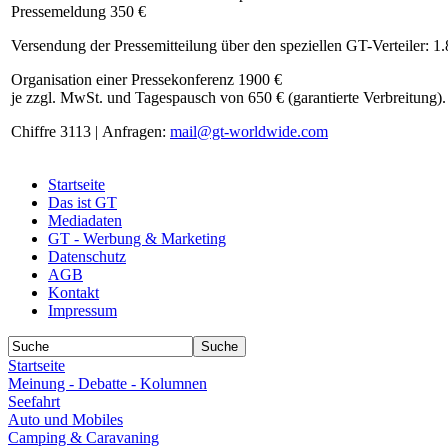
Pressemeldung 350 €
Versendung der Pressemitteilung über den speziellen GT-Verteiler: 1
Organisation einer Pressekonferenz 1900 €
je zzgl. MwSt. und Tagespausch von 650 € (garantierte Verbreitung).
Chiffre 3113 | Anfragen:
mail@gt-worldwide.com
Startseite
Das ist GT
Mediadaten
GT - Werbung & Marketing
Datenschutz
AGB
Kontakt
Impressum
Startseite
Meinung - Debatte - Kolumnen
Seefahrt
Auto und Mobiles
Camping & Caravaning