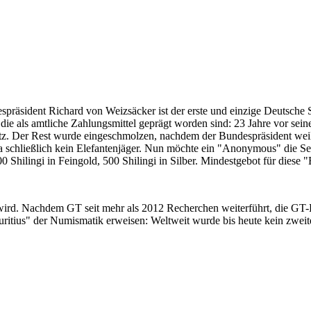
despräsident Richard von Weizsäcker ist der erste und einzige Deutsche 
ie als amtliche Zahlungsmittel geprägt worden sind: 23 Jahre vor sei
 Satz. Der Rest wurde eingeschmolzen, nachdem der Bundespräsident we
i ja schließlich kein Elefantenjäger. Nun möchte ein "Anonymous" die S
 Shilingi in Feingold, 500 Shilingi in Silber. Mindestgebot für diese
 wird. Nachdem GT seit mehr als 2012 Recherchen weiterführt, die GT
itius" der Numismatik erweisen: Weltweit wurde bis heute kein zweite