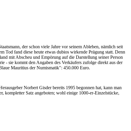
Staatsmann, der schon viele Jahre vor seinem Ableben, nämlich seit
nem Tod fand diese heute etwas dubios wirkende Prägung statt. Denn
iland mit Abscheu und Empörung auf die Darstellung seiner Person
erie - sie kommt den Angaben des Verkäufers zufolge direkt aus der
 "Blaue Mauritius der Numismatik": 450.000 Euro.
-Herausgeber Norbert Gisder bereits 1995 begonnen hat, kann man
r, kompletter Satz angeboten; wohl einige 1000-er-Einzelstücke,