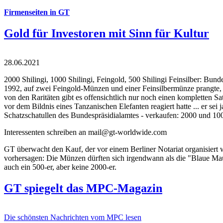
Firmenseiten in GT
Gold für Investoren mit Sinn für Kultur
28.06.2021
2000 Shilingi, 1000 Shilingi, Feingold, 500 Shilingi Feinsilber: Bun
1992, auf zwei Feingold-Münzen und einer Feinsilbermünze prangte, d
von den Raritäten gibt es offensichtlich nur noch einen kompletten
vor dem Bildnis eines Tanzanischen Elefanten reagiert hatte ... er se
Schatzschatullen des Bundespräsidialamtes - verkaufen: 2000 und 1000
Interessenten schreiben an mail@gt-worldwide.com
GT überwacht den Kauf, der vor einem Berliner Notariat organisiert
vorhersagen: Die Münzen dürften sich irgendwann als die "Blaue Maur
auch ein 500-er, aber keine 2000-er.
GT spiegelt das MPC-Magazin
Die schönsten Nachrichten vom MPC lesen