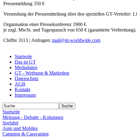
Pressemeldung 350 €
Versendung der Pressemitteilung über den speziellen GT-Verteiler: 1
Organisation einer Pressekonferenz 1900 €
je zzgl. MwSt. und Tagespausch von 650 € (garantierte Verbreitung).
Chiffre 3113 | Anfragen:
mail@gt-worldwide.com
Startseite
Das ist GT
Mediadaten
GT - Werbung & Marketing
Datenschutz
AGB
Kontakt
Impressum
Startseite
Meinung - Debatte - Kolumnen
Seefahrt
Auto und Mobiles
Camping & Caravaning