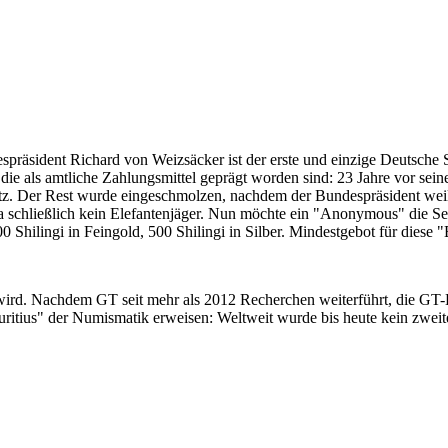
despräsident Richard von Weizsäcker ist der erste und einzige Deutsche 
ie als amtliche Zahlungsmittel geprägt worden sind: 23 Jahre vor sei
 Satz. Der Rest wurde eingeschmolzen, nachdem der Bundespräsident we
i ja schließlich kein Elefantenjäger. Nun möchte ein "Anonymous" die S
 Shilingi in Feingold, 500 Shilingi in Silber. Mindestgebot für diese
 wird. Nachdem GT seit mehr als 2012 Recherchen weiterführt, die GT
itius" der Numismatik erweisen: Weltweit wurde bis heute kein zweite