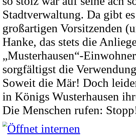
so stolz war auf seine ach s
Stadtverwaltung. Da gibt es
großartigen Vorsitzenden (
Hanke, das stets die Anlieg
„Musterhausen“-Einwohners
sorgfältigst die Verwendung
Soweit die Mär! Doch leider
in Königs Wusterhausen ih
Die Menschen rufen: Stopp