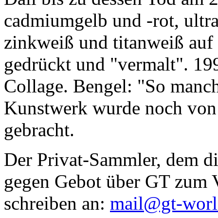
cadmiumgelb und -rot, ultr
zinkweiß und titanweiß auf d
gedrückt und "vermalt". 199
Collage. Bengel: "So manc
Kunstwerk wurde noch von Da
gebracht.
Der Privat-Sammler, dem die
gegen Gebot über GT zum Ve
schreiben an:
mail@gt-wor