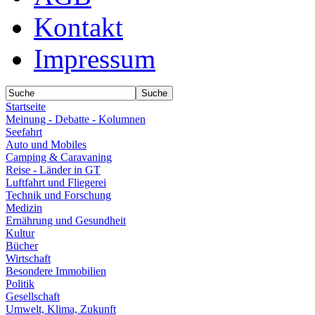
Kontakt
Impressum
Startseite
Meinung - Debatte - Kolumnen
Seefahrt
Auto und Mobiles
Camping & Caravaning
Reise - Länder in GT
Luftfahrt und Fliegerei
Technik und Forschung
Medizin
Ernährung und Gesundheit
Kultur
Bücher
Wirtschaft
Besondere Immobilien
Politik
Gesellschaft
Umwelt, Klima, Zukunft