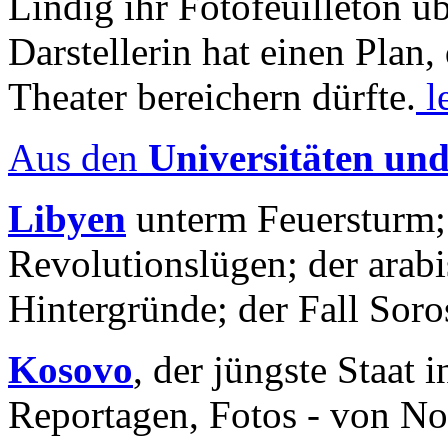
Lindig ihr Fotofeuilleton üb
Darstellerin hat einen Plan,
Theater bereichern dürfte.
l
Aus den
Universitäten un
Libyen
unterm Feuersturm;
Revolutionslügen; der arab
Hintergründe; der Fall Sor
Kosovo
, der jüngste Staat
Reportagen, Fotos - von No