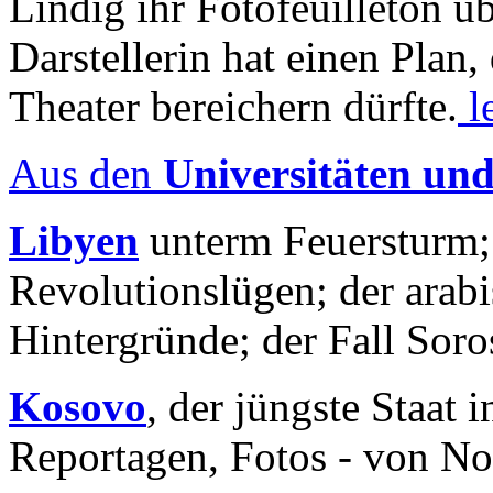
Lindig ihr Fotofeuilleton üb
Darstellerin hat einen Plan,
Theater bereichern dürfte.
l
Aus den
Universitäten un
Libyen
unterm Feuersturm;
Revolutionslügen; der arab
Hintergründe; der Fall Sor
Kosovo
, der jüngste Staat
Reportagen, Fotos - von No