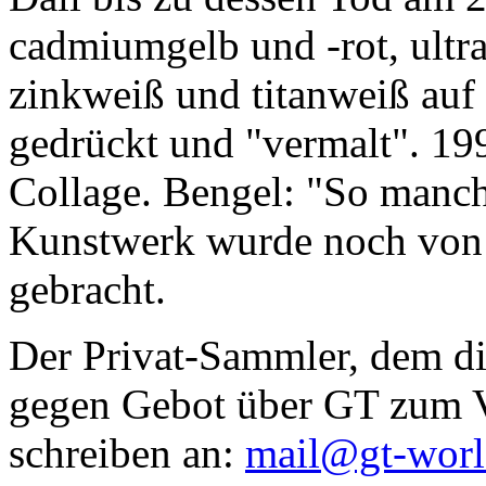
cadmiumgelb und -rot, ultr
zinkweiß und titanweiß auf d
gedrückt und "vermalt". 199
Collage. Bengel: "So manc
Kunstwerk wurde noch von Da
gebracht.
Der Privat-Sammler, dem die
gegen Gebot über GT zum Ve
schreiben an:
mail@gt-wor