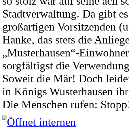
so stolz war auf seine ach s
Stadtverwaltung. Da gibt es
großartigen Vorsitzenden (
Hanke, das stets die Anlieg
„Musterhausen“-Einwohners
sorgfältigst die Verwendung
Soweit die Mär! Doch leider
in Königs Wusterhausen ih
Die Menschen rufen: Stopp