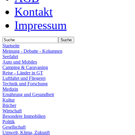
Kontakt
Impressum
Startseite
Meinung - Debatte - Kolumnen
Seefahrt
Auto und Mobiles
Camping & Caravaning
Reise - Länder in GT
Luftfahrt und Fliegerei
Technik und Forschung
Medizin
Ernährung und Gesundheit
Kultur
Bücher
Wirtschaft
Besondere Immobilien
Politik
Gesellschaft
Umwelt, Klima, Zukunft