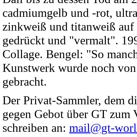
cadmiumgelb und -rot, ultr
zinkweiß und titanweiß auf d
gedrückt und "vermalt". 199
Collage. Bengel: "So manc
Kunstwerk wurde noch von Da
gebracht.
Der Privat-Sammler, dem die
gegen Gebot über GT zum Ve
schreiben an:
mail@gt-wor