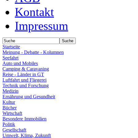
Kontakt
Impressum
Startseite
Meinung - Debatte - Kolumnen
Seefahrt
Auto und Mobiles
Camping & Caravaning
Reise - Länder in GT
Luftfahrt und Fliegerei
Technik und Forschung
Medizin
Ernährung und Gesundheit
Kultur
Bücher
Wirtschaft
Besondere Immobilien
Politik
Gesellschaft
Umwelt, Klima, Zukunft