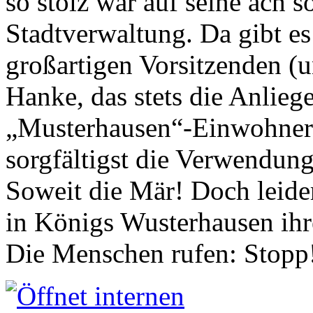
so stolz war auf seine ach s
Stadtverwaltung. Da gibt es
großartigen Vorsitzenden (
Hanke, das stets die Anlieg
„Musterhausen“-Einwohners
sorgfältigst die Verwendung
Soweit die Mär! Doch leider
in Königs Wusterhausen ih
Die Menschen rufen: Stopp