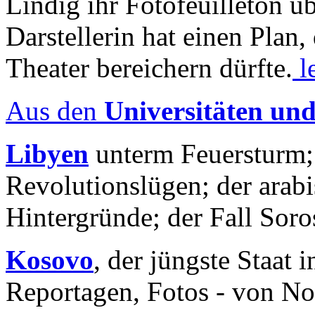
Lindig ihr Fotofeuilleton üb
Darstellerin hat einen Plan,
Theater bereichern dürfte.
l
Aus den
Universitäten un
Libyen
unterm Feuersturm;
Revolutionslügen; der arab
Hintergründe; der Fall Sor
Kosovo
, der jüngste Staat
Reportagen, Fotos - von No