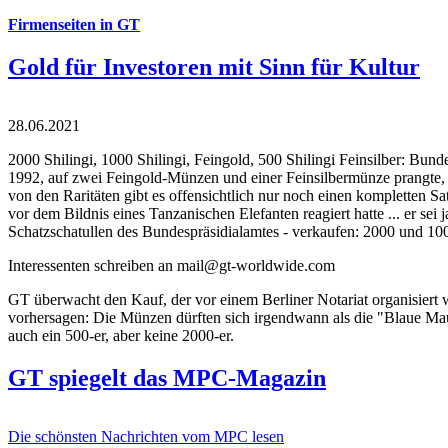
Firmenseiten in GT
Gold für Investoren mit Sinn für Kultur
28.06.2021
2000 Shilingi, 1000 Shilingi, Feingold, 500 Shilingi Feinsilber: Bun
1992, auf zwei Feingold-Münzen und einer Feinsilbermünze prangte, d
von den Raritäten gibt es offensichtlich nur noch einen kompletten
vor dem Bildnis eines Tanzanischen Elefanten reagiert hatte ... er se
Schatzschatullen des Bundespräsidialamtes - verkaufen: 2000 und 1000
Interessenten schreiben an mail@gt-worldwide.com
GT überwacht den Kauf, der vor einem Berliner Notariat organisiert
vorhersagen: Die Münzen dürften sich irgendwann als die "Blaue Maur
auch ein 500-er, aber keine 2000-er.
GT spiegelt das MPC-Magazin
Die schönsten Nachrichten vom MPC lesen