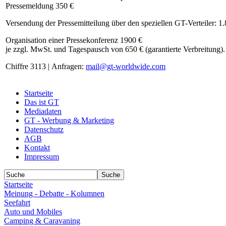
Pressemeldung 350 €
Versendung der Pressemitteilung über den speziellen GT-Verteiler: 1
Organisation einer Pressekonferenz 1900 €
je zzgl. MwSt. und Tagespausch von 650 € (garantierte Verbreitung).
Chiffre 3113 | Anfragen:
mail@gt-worldwide.com
Startseite
Das ist GT
Mediadaten
GT - Werbung & Marketing
Datenschutz
AGB
Kontakt
Impressum
Startseite
Meinung - Debatte - Kolumnen
Seefahrt
Auto und Mobiles
Camping & Caravaning