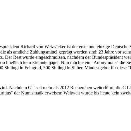
despräsident Richard von Weizsäcker ist der erste und einzige Deutsche 
ie als amtliche Zahlungsmittel geprägt worden sind: 23 Jahre vor sei
 Satz. Der Rest wurde eingeschmolzen, nachdem der Bundespräsident we
i ja schließlich kein Elefantenjäger. Nun möchte ein "Anonymous" die S
 Shilingi in Feingold, 500 Shilingi in Silber. Mindestgebot für diese
 wird. Nachdem GT seit mehr als 2012 Recherchen weiterführt, die GT
itius" der Numismatik erweisen: Weltweit wurde bis heute kein zweite