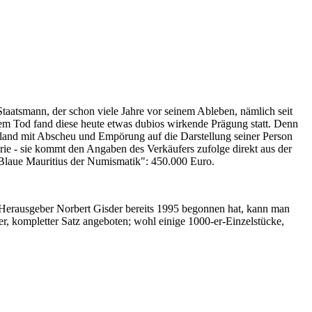
Staatsmann, der schon viele Jahre vor seinem Ableben, nämlich seit
nem Tod fand diese heute etwas dubios wirkende Prägung statt. Denn
iland mit Abscheu und Empörung auf die Darstellung seiner Person
erie - sie kommt den Angaben des Verkäufers zufolge direkt aus der
 "Blaue Mauritius der Numismatik": 450.000 Euro.
-Herausgeber Norbert Gisder bereits 1995 begonnen hat, kann man
r, kompletter Satz angeboten; wohl einige 1000-er-Einzelstücke,