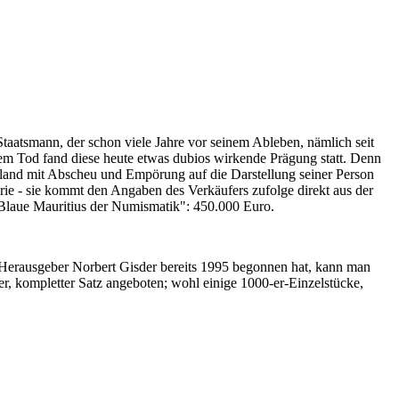
Staatsmann, der schon viele Jahre vor seinem Ableben, nämlich seit
nem Tod fand diese heute etwas dubios wirkende Prägung statt. Denn
iland mit Abscheu und Empörung auf die Darstellung seiner Person
erie - sie kommt den Angaben des Verkäufers zufolge direkt aus der
 "Blaue Mauritius der Numismatik": 450.000 Euro.
-Herausgeber Norbert Gisder bereits 1995 begonnen hat, kann man
r, kompletter Satz angeboten; wohl einige 1000-er-Einzelstücke,