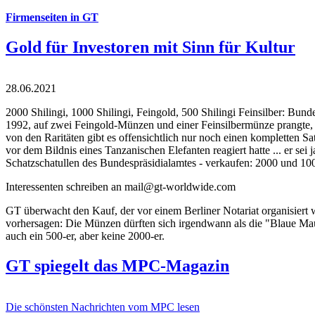
Firmenseiten in GT
Gold für Investoren mit Sinn für Kultur
28.06.2021
2000 Shilingi, 1000 Shilingi, Feingold, 500 Shilingi Feinsilber: Bun
1992, auf zwei Feingold-Münzen und einer Feinsilbermünze prangte, d
von den Raritäten gibt es offensichtlich nur noch einen kompletten
vor dem Bildnis eines Tanzanischen Elefanten reagiert hatte ... er se
Schatzschatullen des Bundespräsidialamtes - verkaufen: 2000 und 1000
Interessenten schreiben an mail@gt-worldwide.com
GT überwacht den Kauf, der vor einem Berliner Notariat organisiert
vorhersagen: Die Münzen dürften sich irgendwann als die "Blaue Maur
auch ein 500-er, aber keine 2000-er.
GT spiegelt das MPC-Magazin
Die schönsten Nachrichten vom MPC lesen