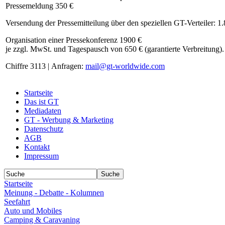
Pressemeldung 350 €
Versendung der Pressemitteilung über den speziellen GT-Verteiler: 1
Organisation einer Pressekonferenz 1900 €
je zzgl. MwSt. und Tagespausch von 650 € (garantierte Verbreitung).
Chiffre 3113 | Anfragen:
mail@gt-worldwide.com
Startseite
Das ist GT
Mediadaten
GT - Werbung & Marketing
Datenschutz
AGB
Kontakt
Impressum
Startseite
Meinung - Debatte - Kolumnen
Seefahrt
Auto und Mobiles
Camping & Caravaning