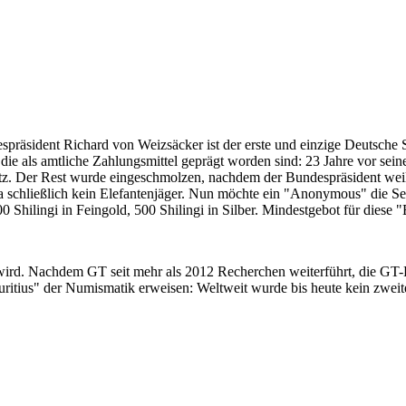
despräsident Richard von Weizsäcker ist der erste und einzige Deutsche 
ie als amtliche Zahlungsmittel geprägt worden sind: 23 Jahre vor sei
 Satz. Der Rest wurde eingeschmolzen, nachdem der Bundespräsident we
i ja schließlich kein Elefantenjäger. Nun möchte ein "Anonymous" die S
 Shilingi in Feingold, 500 Shilingi in Silber. Mindestgebot für diese
 wird. Nachdem GT seit mehr als 2012 Recherchen weiterführt, die GT
itius" der Numismatik erweisen: Weltweit wurde bis heute kein zweite