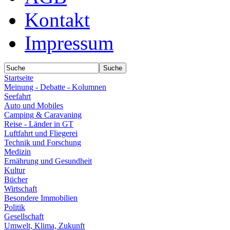
Kontakt
Impressum
Startseite
Meinung - Debatte - Kolumnen
Seefahrt
Auto und Mobiles
Camping & Caravaning
Reise - Länder in GT
Luftfahrt und Fliegerei
Technik und Forschung
Medizin
Ernährung und Gesundheit
Kultur
Bücher
Wirtschaft
Besondere Immobilien
Politik
Gesellschaft
Umwelt, Klima, Zukunft