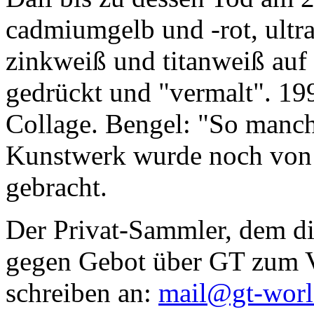
cadmiumgelb und -rot, ultr
zinkweiß und titanweiß auf d
gedrückt und "vermalt". 199
Collage. Bengel: "So manc
Kunstwerk wurde noch von Da
gebracht.
Der Privat-Sammler, dem die
gegen Gebot über GT zum Ve
schreiben an:
mail@gt-wor