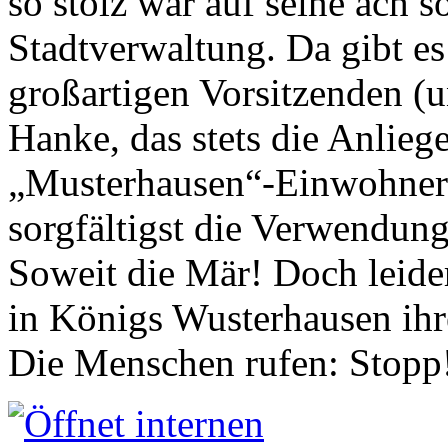
so stolz war auf seine ach s
Stadtverwaltung. Da gibt es
großartigen Vorsitzenden (
Hanke, das stets die Anlieg
„Musterhausen“-Einwohners
sorgfältigst die Verwendung
Soweit die Mär! Doch leider
in Königs Wusterhausen ih
Die Menschen rufen: Stopp