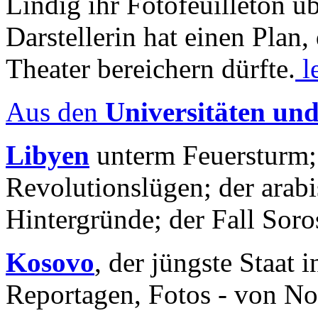
Lindig ihr Fotofeuilleton üb
Darstellerin hat einen Plan,
Theater bereichern dürfte.
l
Aus den
Universitäten un
Libyen
unterm Feuersturm;
Revolutionslügen; der arab
Hintergründe; der Fall Sor
Kosovo
, der jüngste Staat
Reportagen, Fotos - von No