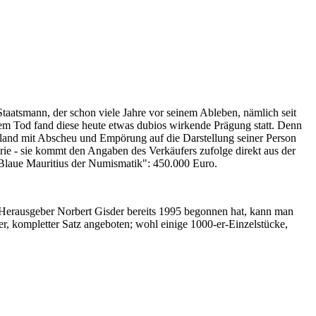
Staatsmann, der schon viele Jahre vor seinem Ableben, nämlich seit
nem Tod fand diese heute etwas dubios wirkende Prägung statt. Denn
iland mit Abscheu und Empörung auf die Darstellung seiner Person
erie - sie kommt den Angaben des Verkäufers zufolge direkt aus der
 "Blaue Mauritius der Numismatik": 450.000 Euro.
-Herausgeber Norbert Gisder bereits 1995 begonnen hat, kann man
r, kompletter Satz angeboten; wohl einige 1000-er-Einzelstücke,