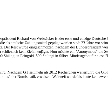
despräsident Richard von Weizsäcker ist der erste und einzige Deutsche 
ie als amtliche Zahlungsmittel geprägt worden sind: 23 Jahre vor sei
 Satz. Der Rest wurde eingeschmolzen, nachdem der Bundespräsident we
i ja schließlich kein Elefantenjäger. Nun möchte ein "Anonymous" die S
 Shilingi in Feingold, 500 Shilingi in Silber. Mindestgebot für diese
 wird. Nachdem GT seit mehr als 2012 Recherchen weiterführt, die GT
itius" der Numismatik erweisen: Weltweit wurde bis heute kein zweite