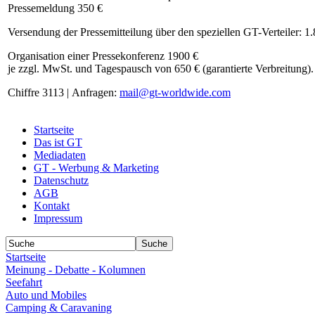
Pressemeldung 350 €
Versendung der Pressemitteilung über den speziellen GT-Verteiler: 1
Organisation einer Pressekonferenz 1900 €
je zzgl. MwSt. und Tagespausch von 650 € (garantierte Verbreitung).
Chiffre 3113 | Anfragen:
mail@gt-worldwide.com
Startseite
Das ist GT
Mediadaten
GT - Werbung & Marketing
Datenschutz
AGB
Kontakt
Impressum
Startseite
Meinung - Debatte - Kolumnen
Seefahrt
Auto und Mobiles
Camping & Caravaning