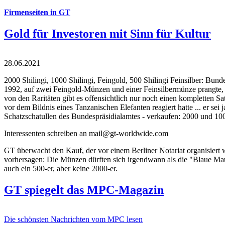
Firmenseiten in GT
Gold für Investoren mit Sinn für Kultur
28.06.2021
2000 Shilingi, 1000 Shilingi, Feingold, 500 Shilingi Feinsilber: Bun
1992, auf zwei Feingold-Münzen und einer Feinsilbermünze prangte, d
von den Raritäten gibt es offensichtlich nur noch einen kompletten
vor dem Bildnis eines Tanzanischen Elefanten reagiert hatte ... er se
Schatzschatullen des Bundespräsidialamtes - verkaufen: 2000 und 1000
Interessenten schreiben an mail@gt-worldwide.com
GT überwacht den Kauf, der vor einem Berliner Notariat organisiert
vorhersagen: Die Münzen dürften sich irgendwann als die "Blaue Maur
auch ein 500-er, aber keine 2000-er.
GT spiegelt das MPC-Magazin
Die schönsten Nachrichten vom MPC lesen