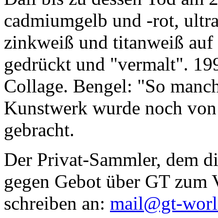
cadmiumgelb und -rot, ultr
zinkweiß und titanweiß auf d
gedrückt und "vermalt". 199
Collage. Bengel: "So manc
Kunstwerk wurde noch von Da
gebracht.
Der Privat-Sammler, dem die
gegen Gebot über GT zum Ve
schreiben an:
mail@gt-wor