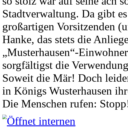
so stolz war auf seine ach s
Stadtverwaltung. Da gibt es
großartigen Vorsitzenden (
Hanke, das stets die Anlieg
„Musterhausen“-Einwohners
sorgfältigst die Verwendung
Soweit die Mär! Doch leider
in Königs Wusterhausen ih
Die Menschen rufen: Stopp