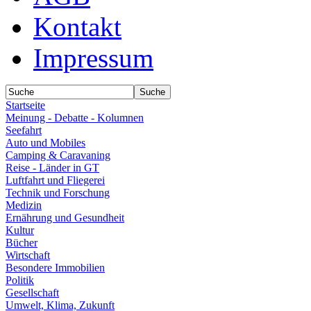
Kontakt
Impressum
Startseite
Meinung - Debatte - Kolumnen
Seefahrt
Auto und Mobiles
Camping & Caravaning
Reise - Länder in GT
Luftfahrt und Fliegerei
Technik und Forschung
Medizin
Ernährung und Gesundheit
Kultur
Bücher
Wirtschaft
Besondere Immobilien
Politik
Gesellschaft
Umwelt, Klima, Zukunft