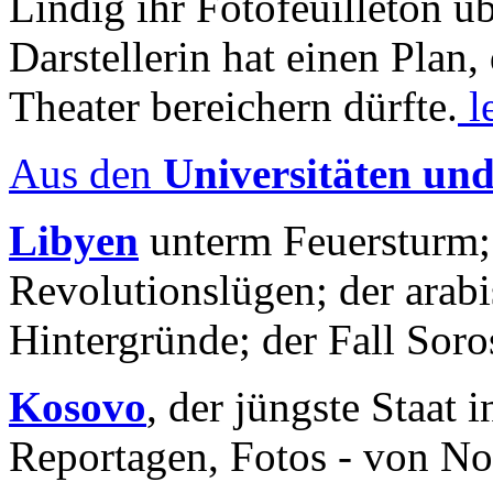
Lindig ihr Fotofeuilleton üb
Darstellerin hat einen Plan,
Theater bereichern dürfte.
l
Aus den
Universitäten un
Libyen
unterm Feuersturm;
Revolutionslügen; der arab
Hintergründe; der Fall Sor
Kosovo
, der jüngste Staat
Reportagen, Fotos - von No