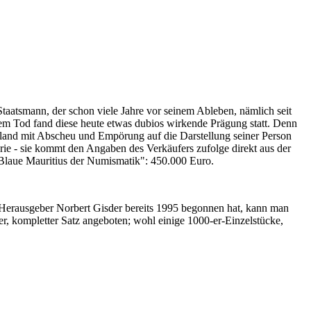
Staatsmann, der schon viele Jahre vor seinem Ableben, nämlich seit
nem Tod fand diese heute etwas dubios wirkende Prägung statt. Denn
iland mit Abscheu und Empörung auf die Darstellung seiner Person
erie - sie kommt den Angaben des Verkäufers zufolge direkt aus der
 "Blaue Mauritius der Numismatik": 450.000 Euro.
-Herausgeber Norbert Gisder bereits 1995 begonnen hat, kann man
r, kompletter Satz angeboten; wohl einige 1000-er-Einzelstücke,