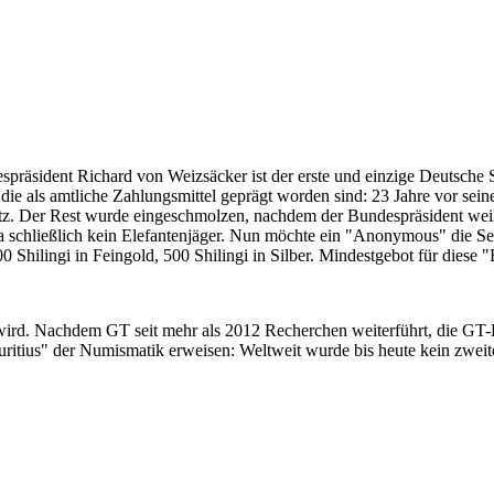
despräsident Richard von Weizsäcker ist der erste und einzige Deutsche 
ie als amtliche Zahlungsmittel geprägt worden sind: 23 Jahre vor sei
 Satz. Der Rest wurde eingeschmolzen, nachdem der Bundespräsident we
i ja schließlich kein Elefantenjäger. Nun möchte ein "Anonymous" die S
 Shilingi in Feingold, 500 Shilingi in Silber. Mindestgebot für diese
 wird. Nachdem GT seit mehr als 2012 Recherchen weiterführt, die GT
itius" der Numismatik erweisen: Weltweit wurde bis heute kein zweite