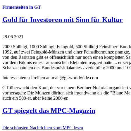
Firmenseiten in GT
Gold für Investoren mit Sinn für Kultur
28.06.2021
2000 Shilingi, 1000 Shilingi, Feingold, 500 Shilingi Feinsilber: Bun
1992, auf zwei Feingold-Münzen und einer Feinsilbermünze prangte, d
von den Raritäten gibt es offensichtlich nur noch einen kompletten
vor dem Bildnis eines Tanzanischen Elefanten reagiert hatte ... er se
Schatzschatullen des Bundespräsidialamtes - verkaufen: 2000 und 1000
Interessenten schreiben an mail@gt-worldwide.com
GT überwacht den Kauf, der vor einem Berliner Notariat organisiert
vorhersagen: Die Münzen dürften sich irgendwann als die "Blaue Maur
auch ein 500-er, aber keine 2000-er.
GT spiegelt das MPC-Magazin
Die schönsten Nachrichten vom MPC lesen