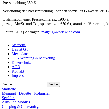
Pressemeldung 350 €
Versendung der Pressemitteilung über den speziellen GT-Verteiler: 1
Organisation einer Pressekonferenz 1900 €
je zzgl. MwSt. und Tagespausch von 650 € (garantierte Verbreitung).
Chiffre 3113 | Anfragen:
mail@gt-worldwide.com
Startseite
Das ist GT
Mediadaten
GT - Werbung & Marketing
Datenschutz
AGB
Kontakt
Impressum
Startseite
Meinung - Debatte - Kolumnen
Seefahrt
Auto und Mobiles
Camping & Caravaning