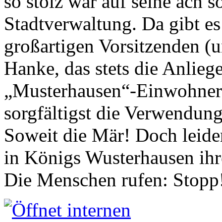
so stolz war auf seine ach s
Stadtverwaltung. Da gibt es
großartigen Vorsitzenden (
Hanke, das stets die Anlieg
„Musterhausen“-Einwohners
sorgfältigst die Verwendung
Soweit die Mär! Doch leider
in Königs Wusterhausen ih
Die Menschen rufen: Stopp