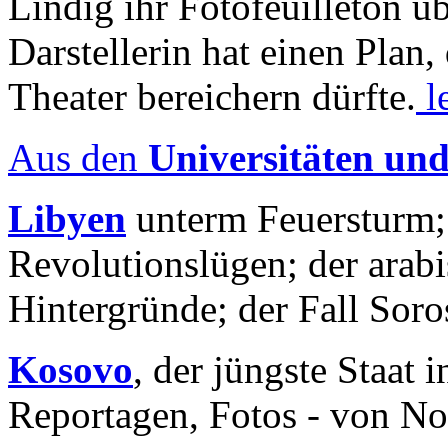
Lindig ihr Fotofeuilleton üb
Darstellerin hat einen Plan,
Theater bereichern dürfte.
l
Aus den
Universitäten un
Libyen
unterm Feuersturm;
Revolutionslügen; der arab
Hintergründe; der Fall Sor
Kosovo
, der jüngste Staat
Reportagen, Fotos - von No