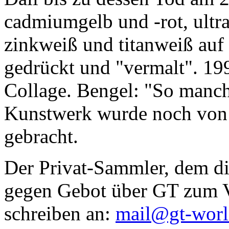
cadmiumgelb und -rot, ultr
zinkweiß und titanweiß auf d
gedrückt und "vermalt". 199
Collage. Bengel: "So manc
Kunstwerk wurde noch von Da
gebracht.
Der Privat-Sammler, dem die
gegen Gebot über GT zum Ve
schreiben an:
mail@gt-wor