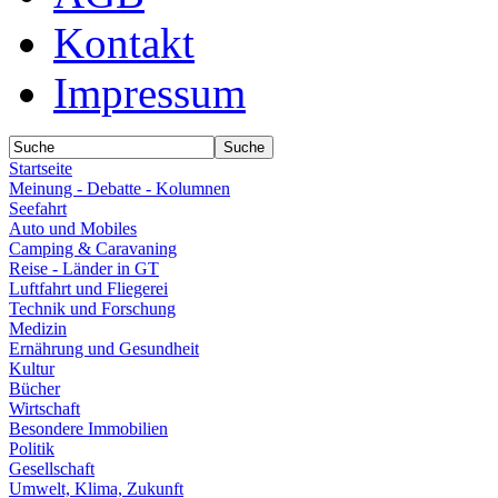
Kontakt
Impressum
Startseite
Meinung - Debatte - Kolumnen
Seefahrt
Auto und Mobiles
Camping & Caravaning
Reise - Länder in GT
Luftfahrt und Fliegerei
Technik und Forschung
Medizin
Ernährung und Gesundheit
Kultur
Bücher
Wirtschaft
Besondere Immobilien
Politik
Gesellschaft
Umwelt, Klima, Zukunft