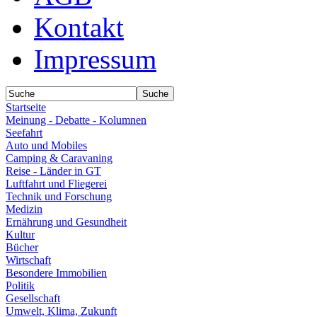
Kontakt
Impressum
Startseite
Meinung - Debatte - Kolumnen
Seefahrt
Auto und Mobiles
Camping & Caravaning
Reise - Länder in GT
Luftfahrt und Fliegerei
Technik und Forschung
Medizin
Ernährung und Gesundheit
Kultur
Bücher
Wirtschaft
Besondere Immobilien
Politik
Gesellschaft
Umwelt, Klima, Zukunft