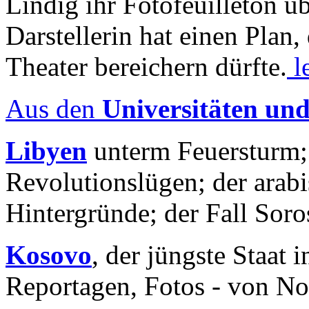
Lindig ihr Fotofeuilleton üb
Darstellerin hat einen Plan,
Theater bereichern dürfte.
l
Aus den
Universitäten un
Libyen
unterm Feuersturm;
Revolutionslügen; der arab
Hintergründe; der Fall Sor
Kosovo
, der jüngste Staat
Reportagen, Fotos - von No