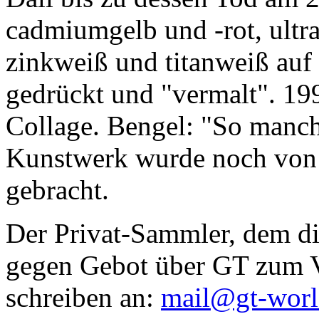
cadmiumgelb und -rot, ultr
zinkweiß und titanweiß auf d
gedrückt und "vermalt". 199
Collage. Bengel: "So manc
Kunstwerk wurde noch von Da
gebracht.
Der Privat-Sammler, dem die
gegen Gebot über GT zum Ve
schreiben an:
mail@gt-wor