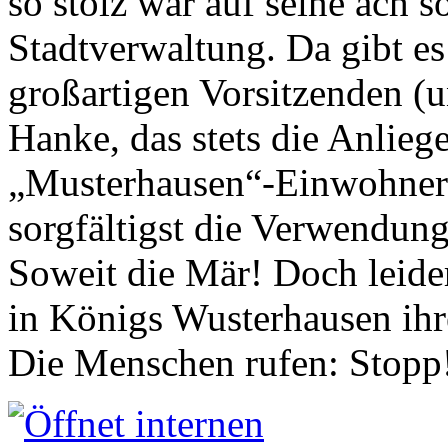
so stolz war auf seine ach s
Stadtverwaltung. Da gibt es
großartigen Vorsitzenden (
Hanke, das stets die Anlieg
„Musterhausen“-Einwohners
sorgfältigst die Verwendung
Soweit die Mär! Doch leider
in Königs Wusterhausen ih
Die Menschen rufen: Stopp