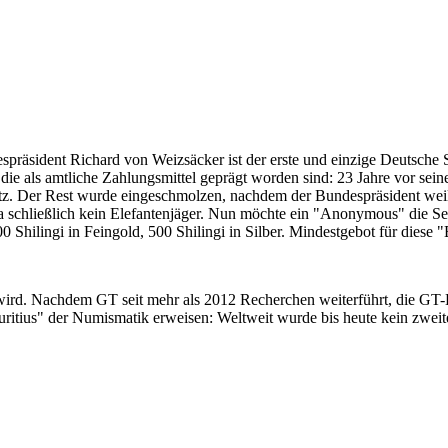
despräsident Richard von Weizsäcker ist der erste und einzige Deutsche 
ie als amtliche Zahlungsmittel geprägt worden sind: 23 Jahre vor sei
 Satz. Der Rest wurde eingeschmolzen, nachdem der Bundespräsident we
i ja schließlich kein Elefantenjäger. Nun möchte ein "Anonymous" die S
 Shilingi in Feingold, 500 Shilingi in Silber. Mindestgebot für diese
 wird. Nachdem GT seit mehr als 2012 Recherchen weiterführt, die GT
itius" der Numismatik erweisen: Weltweit wurde bis heute kein zweite