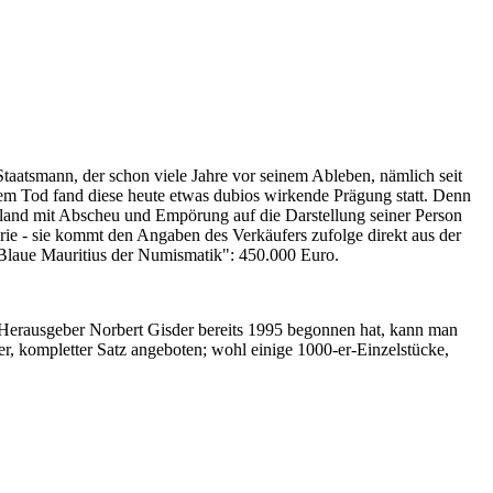
Staatsmann, der schon viele Jahre vor seinem Ableben, nämlich seit
nem Tod fand diese heute etwas dubios wirkende Prägung statt. Denn
iland mit Abscheu und Empörung auf die Darstellung seiner Person
erie - sie kommt den Angaben des Verkäufers zufolge direkt aus der
 "Blaue Mauritius der Numismatik": 450.000 Euro.
-Herausgeber Norbert Gisder bereits 1995 begonnen hat, kann man
r, kompletter Satz angeboten; wohl einige 1000-er-Einzelstücke,