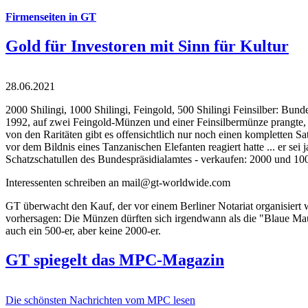
Firmenseiten in GT
Gold für Investoren mit Sinn für Kultur
28.06.2021
2000 Shilingi, 1000 Shilingi, Feingold, 500 Shilingi Feinsilber: Bun
1992, auf zwei Feingold-Münzen und einer Feinsilbermünze prangte, d
von den Raritäten gibt es offensichtlich nur noch einen kompletten
vor dem Bildnis eines Tanzanischen Elefanten reagiert hatte ... er se
Schatzschatullen des Bundespräsidialamtes - verkaufen: 2000 und 1000
Interessenten schreiben an mail@gt-worldwide.com
GT überwacht den Kauf, der vor einem Berliner Notariat organisiert
vorhersagen: Die Münzen dürften sich irgendwann als die "Blaue Maur
auch ein 500-er, aber keine 2000-er.
GT spiegelt das MPC-Magazin
Die schönsten Nachrichten vom MPC lesen