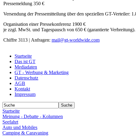
Pressemeldung 350 €
Versendung der Pressemitteilung über den speziellen GT-Verteiler: 1
Organisation einer Pressekonferenz 1900 €
je zzgl. MwSt. und Tagespausch von 650 € (garantierte Verbreitung).
Chiffre 3113 | Anfragen:
mail@gt-worldwide.com
Startseite
Das ist GT
Mediadaten
GT - Werbung & Marketing
Datenschutz
AGB
Kontakt
Impressum
Startseite
Meinung - Debatte - Kolumnen
Seefahrt
Auto und Mobiles
Camping & Caravaning