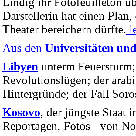
Lindig ihr Fotofeuilleton üb
Darstellerin hat einen Plan,
Theater bereichern dürfte.
l
Aus den
Universitäten un
Libyen
unterm Feuersturm;
Revolutionslügen; der arab
Hintergründe; der Fall Sor
Kosovo
, der jüngste Staat
Reportagen, Fotos - von No