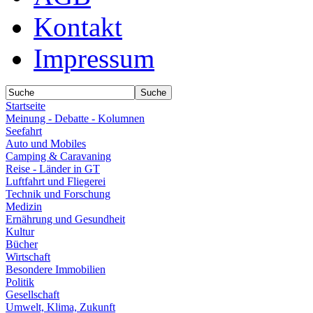
Kontakt
Impressum
Startseite
Meinung - Debatte - Kolumnen
Seefahrt
Auto und Mobiles
Camping & Caravaning
Reise - Länder in GT
Luftfahrt und Fliegerei
Technik und Forschung
Medizin
Ernährung und Gesundheit
Kultur
Bücher
Wirtschaft
Besondere Immobilien
Politik
Gesellschaft
Umwelt, Klima, Zukunft