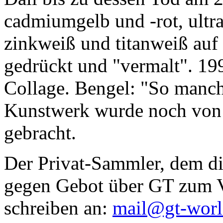
cadmiumgelb und -rot, ultr
zinkweiß und titanweiß auf d
gedrückt und "vermalt". 199
Collage. Bengel: "So manc
Kunstwerk wurde noch von Da
gebracht.
Der Privat-Sammler, dem die
gegen Gebot über GT zum Ve
schreiben an:
mail@gt-wor