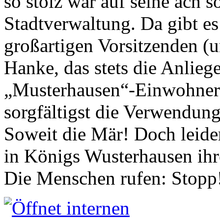
so stolz war auf seine ach s
Stadtverwaltung. Da gibt es
großartigen Vorsitzenden (
Hanke, das stets die Anlieg
„Musterhausen“-Einwohners
sorgfältigst die Verwendung
Soweit die Mär! Doch leider
in Königs Wusterhausen ih
Die Menschen rufen: Stopp