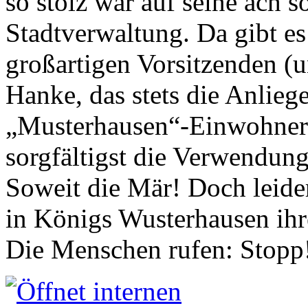
so stolz war auf seine ach s
Stadtverwaltung. Da gibt es
großartigen Vorsitzenden (
Hanke, das stets die Anlieg
„Musterhausen“-Einwohners
sorgfältigst die Verwendung
Soweit die Mär! Doch leider
in Königs Wusterhausen ih
Die Menschen rufen: Stopp