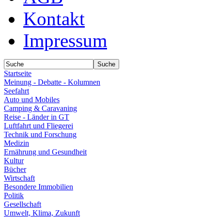
Kontakt
Impressum
Startseite
Meinung - Debatte - Kolumnen
Seefahrt
Auto und Mobiles
Camping & Caravaning
Reise - Länder in GT
Luftfahrt und Fliegerei
Technik und Forschung
Medizin
Ernährung und Gesundheit
Kultur
Bücher
Wirtschaft
Besondere Immobilien
Politik
Gesellschaft
Umwelt, Klima, Zukunft