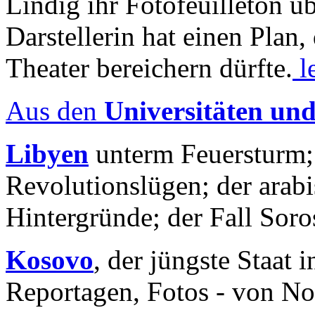
Lindig ihr Fotofeuilleton üb
Darstellerin hat einen Plan,
Theater bereichern dürfte.
l
Aus den
Universitäten un
Libyen
unterm Feuersturm;
Revolutionslügen; der arab
Hintergründe; der Fall Sor
Kosovo
, der jüngste Staat
Reportagen, Fotos - von No