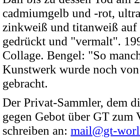
cadmiumgelb und -rot, ultr
zinkweiß und titanweiß auf d
gedrückt und "vermalt". 199
Collage. Bengel: "So manc
Kunstwerk wurde noch von Da
gebracht.
Der Privat-Sammler, dem die
gegen Gebot über GT zum Ve
schreiben an:
mail@gt-wor