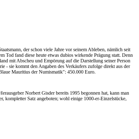
Staatsmann, der schon viele Jahre vor seinem Ableben, nämlich seit
nem Tod fand diese heute etwas dubios wirkende Prägung statt. Denn
iland mit Abscheu und Empörung auf die Darstellung seiner Person
erie - sie kommt den Angaben des Verkäufers zufolge direkt aus der
 "Blaue Mauritius der Numismatik": 450.000 Euro.
-Herausgeber Norbert Gisder bereits 1995 begonnen hat, kann man
r, kompletter Satz angeboten; wohl einige 1000-er-Einzelstücke,