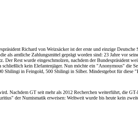
despräsident Richard von Weizsäcker ist der erste und einzige Deutsche 
ie als amtliche Zahlungsmittel geprägt worden sind: 23 Jahre vor sei
 Satz. Der Rest wurde eingeschmolzen, nachdem der Bundespräsident we
i ja schließlich kein Elefantenjäger. Nun möchte ein "Anonymous" die S
 Shilingi in Feingold, 500 Shilingi in Silber. Mindestgebot für diese
 wird. Nachdem GT seit mehr als 2012 Recherchen weiterführt, die GT
itius" der Numismatik erweisen: Weltweit wurde bis heute kein zweite