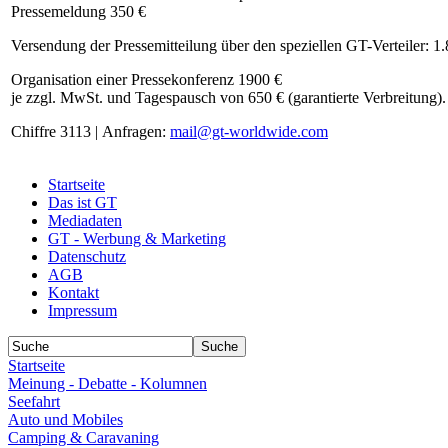
Pressemeldung 350 €
Versendung der Pressemitteilung über den speziellen GT-Verteiler: 1
Organisation einer Pressekonferenz 1900 €
je zzgl. MwSt. und Tagespausch von 650 € (garantierte Verbreitung).
Chiffre 3113 | Anfragen:
mail@gt-worldwide.com
Startseite
Das ist GT
Mediadaten
GT - Werbung & Marketing
Datenschutz
AGB
Kontakt
Impressum
Startseite
Meinung - Debatte - Kolumnen
Seefahrt
Auto und Mobiles
Camping & Caravaning