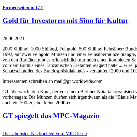
Firmenseiten in GT
Gold für Investoren mit Sinn für Kultur
28.06.2021
2000 Shilingi, 1000 Shilingi, Feingold, 500 Shilingi Feinsilber: Bun
1992, auf zwei Feingold-Münzen und einer Feinsilbermünze prangte, d
von den Raritäten gibt es offensichtlich nur noch einen kompletten
vor dem Bildnis eines Tanzanischen Elefanten reagiert hatte ... er se
Schatzschatullen des Bundespräsidialamtes - verkaufen: 2000 und 1000
Interessenten schreiben an mail@gt-worldwide.com
GT überwacht den Kauf, der vor einem Berliner Notariat organisiert
vorhersagen: Die Münzen dürften sich irgendwann als die "Blaue Maur
auch ein 500-er, aber keine 2000-er.
GT spiegelt das MPC-Magazin
Die schönsten Nachrichten vom MPC lesen