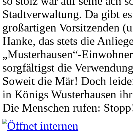
so stolz war auf seine ach s
Stadtverwaltung. Da gibt es
großartigen Vorsitzenden (
Hanke, das stets die Anlieg
„Musterhausen“-Einwohners
sorgfältigst die Verwendung
Soweit die Mär! Doch leider
in Königs Wusterhausen ih
Die Menschen rufen: Stopp