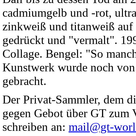
cadmiumgelb und -rot, ultr
zinkweiß und titanweiß auf d
gedrückt und "vermalt". 199
Collage. Bengel: "So manc
Kunstwerk wurde noch von Da
gebracht.
Der Privat-Sammler, dem die
gegen Gebot über GT zum Ve
schreiben an:
mail@gt-wor