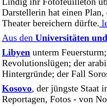
Lindig ihr Fotofeuilleton üb
Darstellerin hat einen Plan,
Theater bereichern dürfte.
l
Aus den
Universitäten un
Libyen
unterm Feuersturm;
Revolutionslügen; der arab
Hintergründe; der Fall Sor
Kosovo
, der jüngste Staat
Reportagen, Fotos - von No