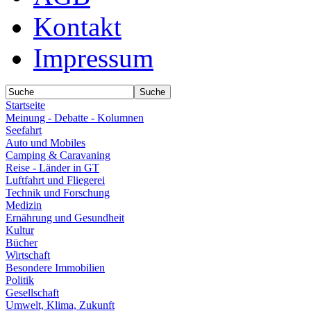
Kontakt
Impressum
Startseite
Meinung - Debatte - Kolumnen
Seefahrt
Auto und Mobiles
Camping & Caravaning
Reise - Länder in GT
Luftfahrt und Fliegerei
Technik und Forschung
Medizin
Ernährung und Gesundheit
Kultur
Bücher
Wirtschaft
Besondere Immobilien
Politik
Gesellschaft
Umwelt, Klima, Zukunft